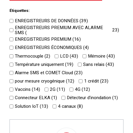
Étiquettes:
ENREGISTREURS DE DONNÉES (
39
)
ENREGISTREURS PREMIUM AVEC ALARME
23
)
SMS (
ENREGISTREURS PREMIUM (
16
)
ENREGISTREURS ÉCONOMIQUES (
4
)
Thermocouple (
2
)
LCD (
43
)
Mémoire (
43
)
Température uniquement (
19
)
Sans relais (
43
)
Alarme SMS et COMET Cloud (
23
)
pour mesure cryogénique (
12
)
1 crédit (
23
)
Vaccins (
14
)
2G (
11
)
4G (
12
)
Connecteur ELKA (
1
)
Détecteur d'inondation (
1
)
Solution IoT (
13
)
4 canaux (
8
)