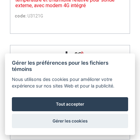
externe, avec modem 4G intégré
code:
U3121G
Gérer les préférences pour les fichiers
témoins
Nous utilisons des cookies pour améliorer votre
expérience sur nos sites Web et pour la publicité.
Enregistreur de données sans fil IoT pour 3
Tout accepter
entrées de courant 0-20mA et 1 entrée à deux
états, avec modem 2G intégré
Gérer les cookies
code:
U6841M