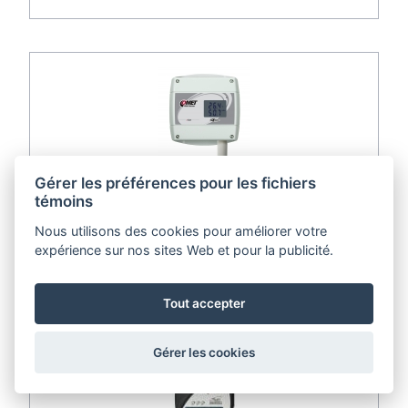
Gérer les préférences pour les fichiers
témoins
Capteur Web avec PoE - thermomètre hygromètre
distant avec interface Ethernet
Nous utilisons des cookies pour améliorer votre
expérience sur nos sites Web et pour la publicité.
code:
T3610
Tout accepter
Gérer les cookies