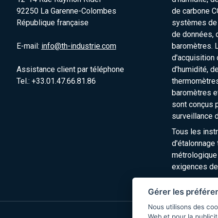
92250 La Garenne-Colombes
de carbone C
République française
systèmes de s
de données, 
E-mail:
info@th-industrie.com
baromètres. 
d'acquisition
Assistance client par téléphone
d'humidité, d
Tel.: +33.01.47.66.81.86
thermomètres
baromètres e
sont conçus p
surveillance 
Tous les inst
d'étalonnage t
métrologique
exigences de
Gérer les préfére
Nous utilisons des coo
Web et pour la publicit