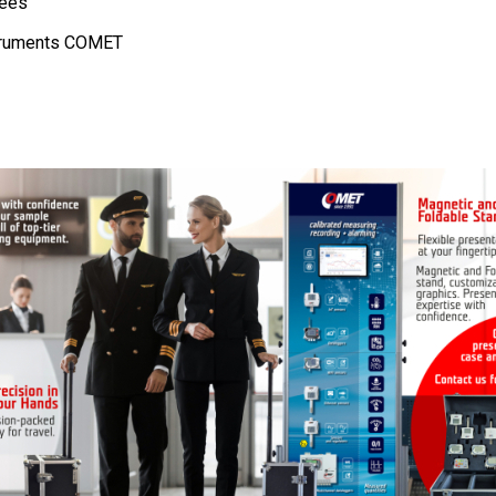
sées
nstruments COMET