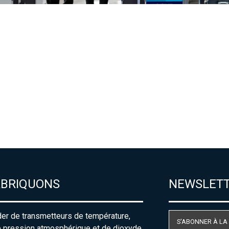
ABRIQUONS
NEWSLET
der de transmetteurs de température,
S'ABONNER À LA
e pression atmosphérique et de dioxyde