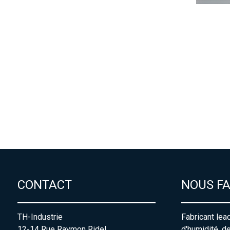
CONTACT
NOUS F
TH-Industrie
Fabricant lea
12-14 Rue Raymon Ridel
d'humidité, d