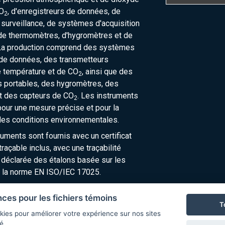
O
, d'enregistreurs de données, de
2
urveillance, de systèmes d'acquisition
de thermomètres, d'hygromètres et de
La production comprend des systèmes
 de données, des transmetteurs
e température et de CO
, ainsi que des
2
 portables, des hygromètres, des
t des capteurs de CO
. Les instruments
2
our une mesure précise et pour la
des conditions environnementales.
ruments sont fournis avec un certificat
raçable inclus, avec une traçabilité
 déclarée des étalons basée sur les
 la norme EN ISO/IEC 17025.
nces pour les fichiers témoins
T
kies pour améliorer votre expérience sur nos sites
é.