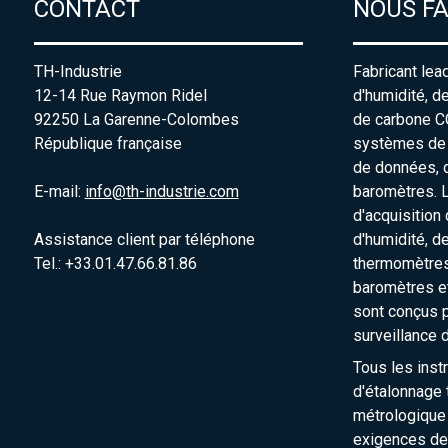
CONTACT
NOUS F
TH-Industrie
Fabricant lea
12-14 Rue Raymon Ridel
d'humidité, d
92250 La Garenne-Colombes
de carbone C
République française
systèmes de s
de données, 
E-mail:
info@th-industrie.com
baromètres. 
d'acquisition
Assistance client par téléphone
d'humidité, d
Tel.: +33.01.47.66.81.86
thermomètres
baromètres e
sont conçus p
surveillance 
Tous les inst
d'étalonnage t
métrologique
exigences de