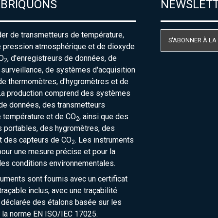
ABRIQUONS
NEWSLET
der de transmetteurs de température,
S'ABONNER À LA
e pression atmosphérique et de dioxyde
O
, d'enregistreurs de données, de
2
urveillance, de systèmes d'acquisition
de thermomètres, d'hygromètres et de
La production comprend des systèmes
 de données, des transmetteurs
e température et de CO
, ainsi que des
2
 portables, des hygromètres, des
t des capteurs de CO
. Les instruments
2
our une mesure précise et pour la
des conditions environnementales.
ruments sont fournis avec un certificat
raçable inclus, avec une traçabilité
 déclarée des étalons basée sur les
 la norme EN ISO/IEC 17025.