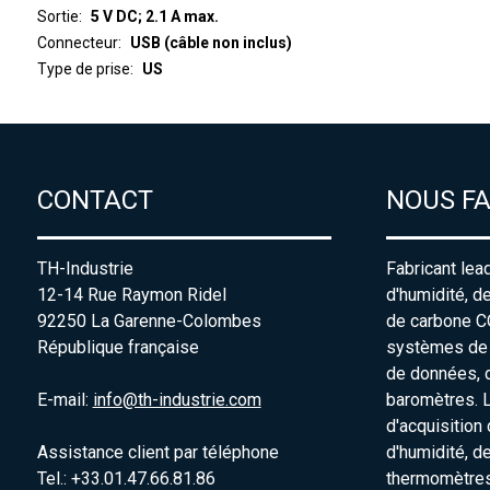
Sortie
5 V DC; 2.1 A max.
Connecteur
USB (câble non inclus)
Type de prise
US
CONTACT
NOUS F
TH-Industrie
Fabricant lea
12-14 Rue Raymon Ridel
d'humidité, d
92250 La Garenne-Colombes
de carbone C
République française
systèmes de s
de données, 
E-mail:
info@th-industrie.com
baromètres. 
d'acquisition
Assistance client par téléphone
d'humidité, d
Tel.: +33.01.47.66.81.86
thermomètres