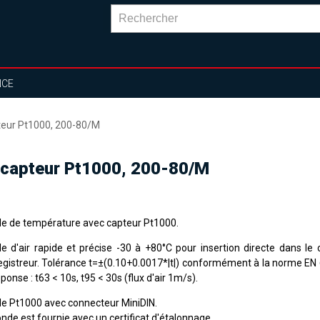
NCE
teur Pt1000, 200-80/M
 capteur Pt1000, 200-80/M
e de température avec capteur Pt1000.
e d'air rapide et précise -30 à +80°C pour insertion directe dans le
registreur. Tolérance t=±(0.10+0.0017*|t|) conformément à la norme E
ponse : t63 < 10s, t95 < 30s (flux d'air 1m/s).
e Pt1000 avec connecteur MiniDIN.
nde est fournie avec un certificat d'étalonnage.