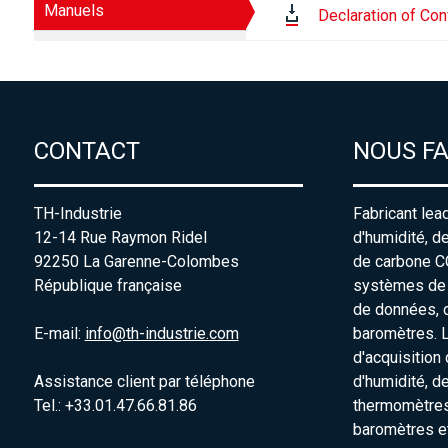
Manuels
Declaration of Con
CONTACT
NOUS F
TH-Industrie
Fabricant lea
12-14 Rue Raymon Ridel
d'humidité, d
92250 La Garenne-Colombes
de carbone C
République française
systèmes de s
de données, 
E-mail:
info@th-industrie.com
baromètres. 
d'acquisition
Assistance client par téléphone
d'humidité, d
Tel.: +33.01.47.66.81.86
thermomètres
baromètres e