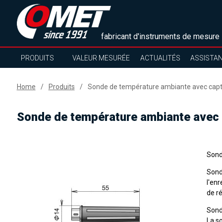
fabricant d'instruments de mesure
PRODUITS
VALEUR MESURÉE
ACTUALITÉS
ASSISTA
Home
Produits
Sonde de température ambiante avec cap
Sonde de température ambiante avec
Sond
Sond
l'en
de ré
Sond
La so