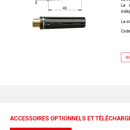
La s
indé
La so
Cod
SE
ACCESSOIRES OPTIONNELS ET TÉLÉCHAR