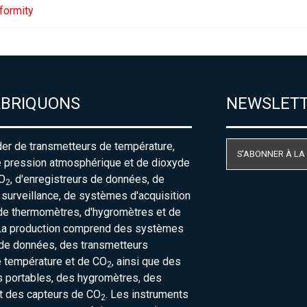
formity
ABRIQUONS
NEWSLET
der de transmetteurs de température,
S'ABONNER À LA
e pression atmosphérique et de dioxyde
O
, d'enregistreurs de données, de
2
urveillance, de systèmes d'acquisition
de thermomètres, d'hygromètres et de
La production comprend des systèmes
 de données, des transmetteurs
e température et de CO
, ainsi que des
2
 portables, des hygromètres, des
t des capteurs de CO
. Les instruments
2