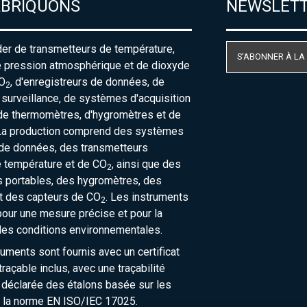
ABRIQUONS
NEWSLET
der de transmetteurs de température,
S'ABONNER À LA
e pression atmosphérique et de dioxyde
O
, d'enregistreurs de données, de
2
urveillance, de systèmes d'acquisition
de thermomètres, d'hygromètres et de
La production comprend des systèmes
 de données, des transmetteurs
e température et de CO
, ainsi que des
2
 portables, des hygromètres, des
t des capteurs de CO
. Les instruments
2
our une mesure précise et pour la
des conditions environnementales.
ruments sont fournis avec un certificat
raçable inclus, avec une traçabilité
 déclarée des étalons basée sur les
 la norme EN ISO/IEC 17025.