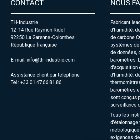
CONTACT
NOUS F
TH-Industrie
Fabricant lea
12-14 Rue Raymon Ridel
d'humidité, d
92250 La Garenne-Colombes
de carbone C
République française
systèmes de s
de données, 
E-mail:
info@th-industrie.com
baromètres. 
d'acquisition
Assistance client par téléphone
d'humidité, d
Tel.: +33.01.47.66.81.86
thermomètres
baromètres e
sont conçus p
surveillance 
Tous les inst
d'étalonnage t
métrologique
exigences de