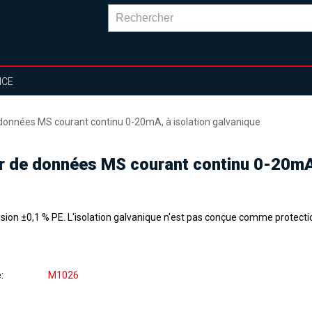
NCE
données MS courant continu 0-20mA, à isolation galvanique
r de données MS courant continu 0-20mA,
ision ±0,1 % PE. L'isolation galvanique n'est pas conçue comme protectio
e
M1026