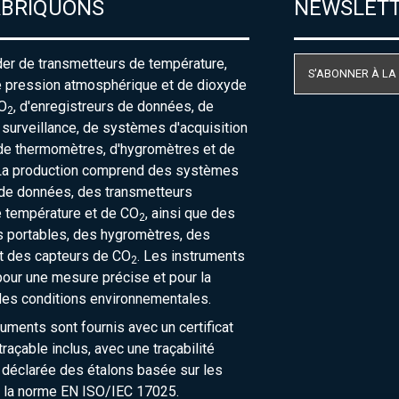
ABRIQUONS
NEWSLET
der de transmetteurs de température,
S'ABONNER À LA
e pression atmosphérique et de dioxyde
O
, d'enregistreurs de données, de
2
urveillance, de systèmes d'acquisition
de thermomètres, d'hygromètres et de
La production comprend des systèmes
 de données, des transmetteurs
e température et de CO
, ainsi que des
2
 portables, des hygromètres, des
t des capteurs de CO
. Les instruments
2
our une mesure précise et pour la
des conditions environnementales.
ruments sont fournis avec un certificat
raçable inclus, avec une traçabilité
 déclarée des étalons basée sur les
 la norme EN ISO/IEC 17025.