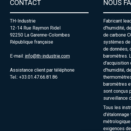
CONTACT
NOUS F
TH-Industrie
Fabricant lea
12-14 Rue Raymon Ridel
d'humidité, d
92250 La Garenne-Colombes
de carbone C
République française
systèmes de s
de données, 
E-mail:
info@th-industrie.com
baromètres. 
d'acquisition
Assistance client par téléphone
d'humidité, d
Tel.: +33.01.47.66.81.86
thermomètres
baromètres e
sont conçus p
surveillance 
Tous les inst
d'étalonnage t
métrologique
exigences de