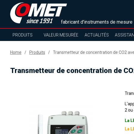
fabricant d'instruments de mesure
PRODUITS
VALEUR MESURÉE
ACTUALITÉS
ASSISTA
Home
Produits
Transmetteur de concentration de CO2 avec
Transmetteur de concentration de CO2
Tran
L'ap
2 ou 
La L
La L