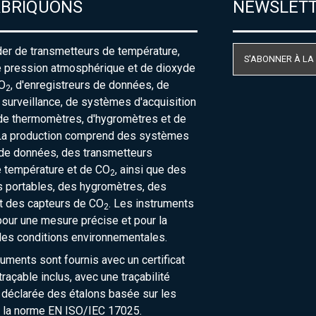
ABRIQUONS
NEWSLET
der de transmetteurs de température,
S'ABONNER À LA
e pression atmosphérique et de dioxyde
O
, d'enregistreurs de données, de
2
urveillance, de systèmes d'acquisition
de thermomètres, d'hygromètres et de
La production comprend des systèmes
 de données, des transmetteurs
e température et de CO
, ainsi que des
2
 portables, des hygromètres, des
t des capteurs de CO
. Les instruments
2
our une mesure précise et pour la
des conditions environnementales.
ruments sont fournis avec un certificat
raçable inclus, avec une traçabilité
 déclarée des étalons basée sur les
 la norme EN ISO/IEC 17025.