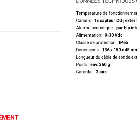
DONNÉES TECHNIQUES 
Température de fonctionneme
Canaux
1x capteur CO
exter
2
Alarme acoustique
par bip i
Alimentation
9-30 Vdc
Classe de protection
IP65
Dimensions
136 x 150 x 45 m
Longueur du câble de sonde ex
Poids
env. 360 g
Garantie
3 ans
GEMENT