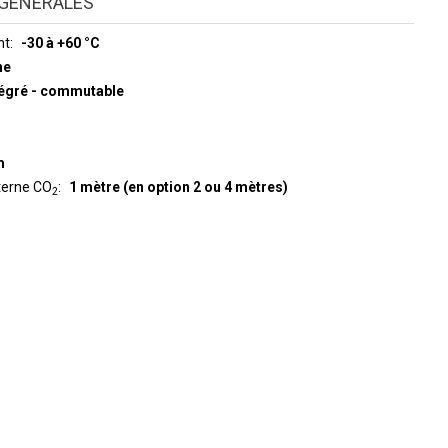
GÉNÉRALES
nt
-30 à +60 °C
ne
ntégré - commutable
m
terne CO
1 mètre (en option 2 ou 4 mètres)
2