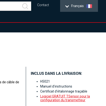
Contact
Français
INCLUS DANS LA LIVRAISON:
H5021
s de câble de
Manuel d'instructions
Certificat d'étalonnage traçable
Logiciel GRATUIT TSensor pour la
configuration du transmetteur