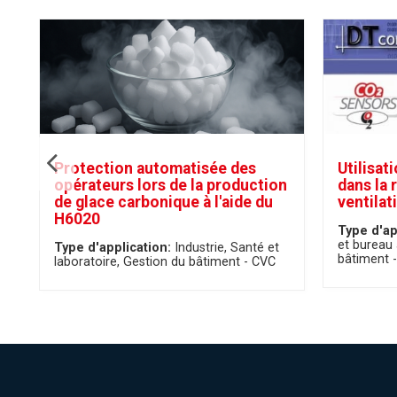
Protection automatisée des
Utilisat
opérateurs lors de la production
dans la 
de glace carbonique à l'aide du
ventilat
H6020
Type d'ap
et bureau 
Type d'application:
Industrie
Santé et
bâtiment 
laboratoire
Gestion du bâtiment - CVC