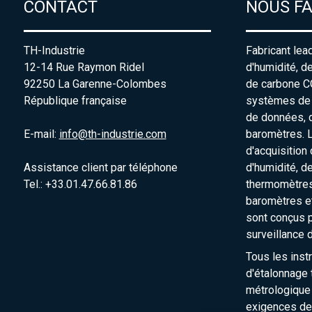
CONTACT
NOUS F
TH-Industrie
Fabricant lea
12-14 Rue Raymon Ridel
d'humidité, d
92250 La Garenne-Colombes
de carbone C
République française
systèmes de s
de données, 
E-mail:
info@th-industrie.com
baromètres. 
d'acquisition
Assistance client par téléphone
d'humidité, d
Tel.: +33.01.47.66.81.86
thermomètres
baromètres e
sont conçus p
surveillance 
Tous les inst
d'étalonnage t
métrologique
exigences de