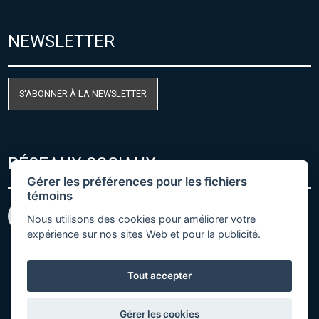
NEWSLETTER
S'ABONNER À LA NEWSLETTER
RÉSEAUX SOCIAUX
Gérer les préférences pour les fichiers
témoins
Nous utilisons des cookies pour améliorer votre
expérience sur nos sites Web et pour la publicité.
Tout accepter
© Copyright 2026 COMET SYSTEM, s.r.o. | Webdesign
Gérer les cookies