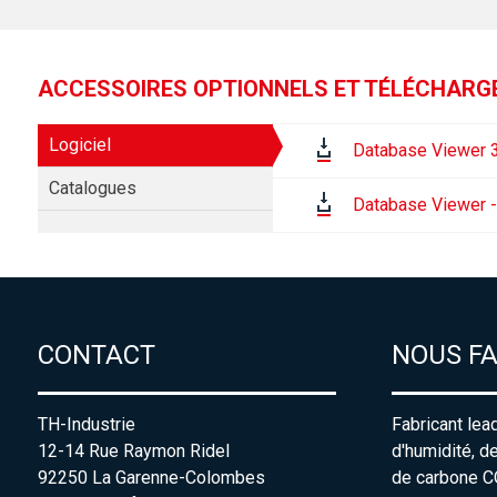
ACCESSOIRES OPTIONNELS ET TÉLÉCHAR
Logiciel
Database Viewer 3
Catalogues
Database Viewer -
CONTACT
NOUS F
TH-Industrie
Fabricant lea
12-14 Rue Raymon Ridel
d'humidité, d
92250 La Garenne-Colombes
de carbone C