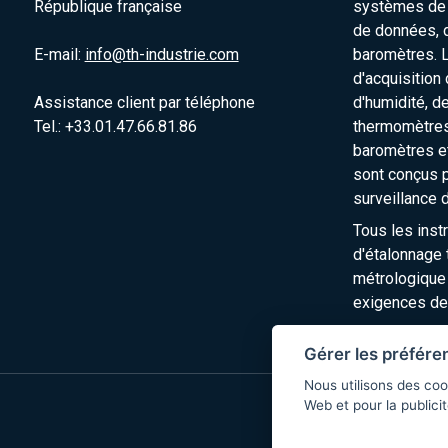
République française
systèmes de s
de données, 
E-mail:
info@th-industrie.com
baromètres. 
d'acquisition
Assistance client par téléphone
d'humidité, d
Tel.: +33.01.47.66.81.86
thermomètres
baromètres e
sont conçus p
surveillance 
Tous les inst
d'étalonnage t
métrologique
exigences de
Gérer les préfére
Nous utilisons des coo
Web et pour la publicit