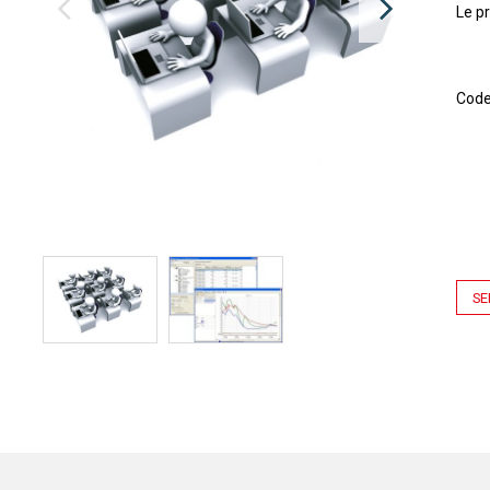
Le p
Cod
SE