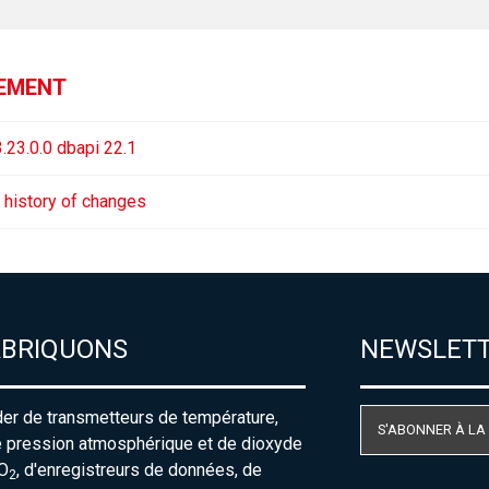
GEMENT
.23.0.0 dbapi 22.1
 history of changes
ABRIQUONS
NEWSLET
der de transmetteurs de température,
S'ABONNER À LA
e pression atmosphérique et de dioxyde
O
, d'enregistreurs de données, de
2