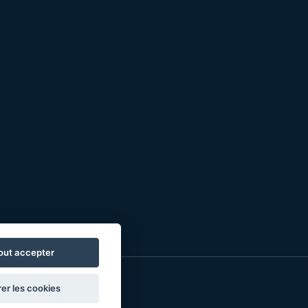
out accepter
er les cookies
o