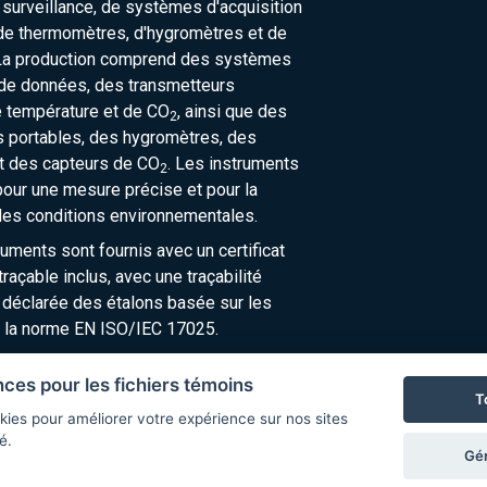
urveillance, de systèmes d'acquisition
de thermomètres, d'hygromètres et de
La production comprend des systèmes
 de données, des transmetteurs
e température et de CO
, ainsi que des
2
 portables, des hygromètres, des
t des capteurs de CO
. Les instruments
2
our une mesure précise et pour la
des conditions environnementales.
ruments sont fournis avec un certificat
raçable inclus, avec une traçabilité
 déclarée des étalons basée sur les
 la norme EN ISO/IEC 17025.
nces pour les fichiers témoins
T
kies pour améliorer votre expérience sur nos sites
é.
Gér
© Copyright 2026 COMET SYSTEM, s.r.o. | Webdesign by
Spanec