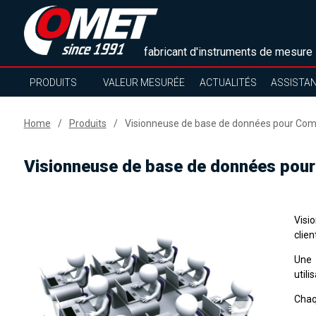
fabricant d'instruments de mesure
PRODUITS
VALEUR MESURÉE
ACTUALITÉS
ASSISTA
Home
Produits
Visionneuse de base de données pour Co
Visionneuse de base de données pou
Visi
clien
Une 
utili
Chaq