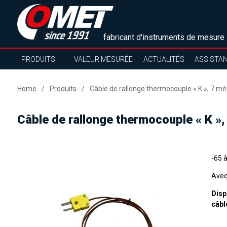
fabricant d'instruments de mesure
PRODUITS
VALEUR MESURÉE
ACTUALITÉS
ASSISTA
Home
Produits
Câble de rallonge thermocouple « K », 7 mè
Câble de rallonge thermocouple « K »,
-65 à
Avec
Disp
câble