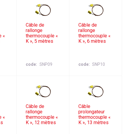
Câble de
Câble de
rallonge
rallonge
e «
thermocouple «
thermocouple «
s
K », 5 mètres
K », 6 mètres
code
SNP09
code
SNP10
Câble de
Câble
rallonge
prolongateur
e «
thermocouple «
thermocouple «
es
K », 12 mètres
K », 13 mètres