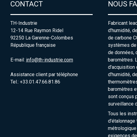
CONTACT
NOUS F
TH-Industrie
Fabricant lea
12-14 Rue Raymon Ridel
d'humidité, d
92250 La Garenne-Colombes
de carbone C
République française
systèmes de s
de données, 
E-mail:
info@th-industrie.com
baromètres. 
d'acquisition
Assistance client par téléphone
d'humidité, d
Tel.: +33.01.47.66.81.86
thermomètres
baromètres e
sont conçus p
surveillance 
Tous les inst
d'étalonnage t
métrologique
exigences de