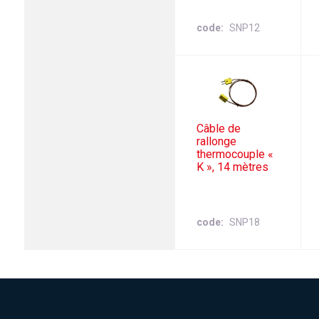
code
SNP12
Câble de
rallonge
thermocouple «
K », 14 mètres
code
SNP18