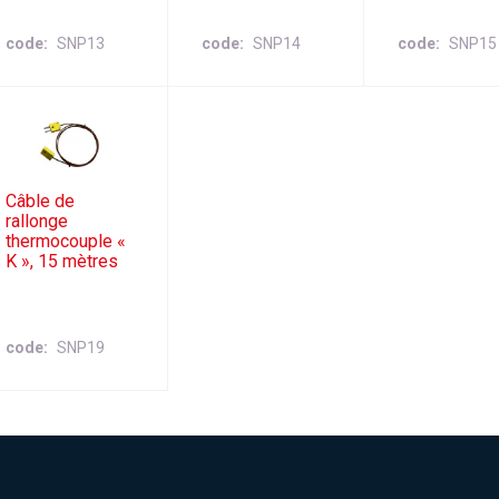
code
SNP13
code
SNP14
code
SNP15
Câble de
rallonge
thermocouple «
K », 15 mètres
code
SNP19