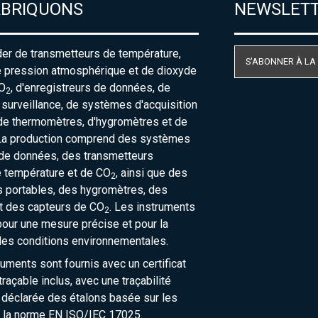
ABRIQUONS
NEWSLET
der de transmetteurs de température,
S'ABONNER À LA
e pression atmosphérique et de dioxyde
O
, d'enregistreurs de données, de
2
urveillance, de systèmes d'acquisition
de thermomètres, d'hygromètres et de
La production comprend des systèmes
 de données, des transmetteurs
e température et de CO
, ainsi que des
2
 portables, des hygromètres, des
t des capteurs de CO
. Les instruments
2
our une mesure précise et pour la
des conditions environnementales.
ruments sont fournis avec un certificat
raçable inclus, avec une traçabilité
 déclarée des étalons basée sur les
 la norme EN ISO/IEC 17025.