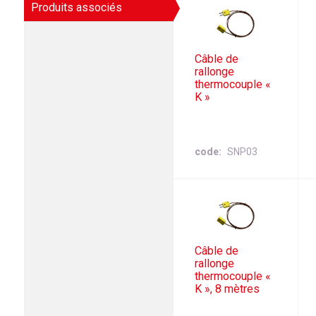
Produits associés
Câble de
rallonge
thermocouple «
K »
code
SNP03
Câble de
rallonge
thermocouple «
K », 8 mètres