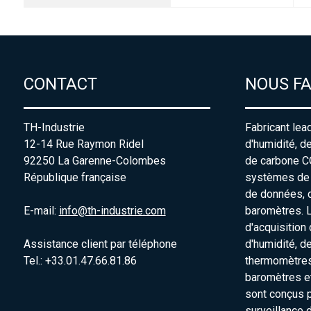
CONTACT
NOUS F
TH-Industrie
Fabricant lea
12-14 Rue Raymon Ridel
d'humidité, d
92250 La Garenne-Colombes
de carbone C
République française
systèmes de s
de données, 
E-mail:
info@th-industrie.com
baromètres. 
d'acquisition
Assistance client par téléphone
d'humidité, d
Tel.: +33.01.47.66.81.86
thermomètres
baromètres e
sont conçus p
surveillance 