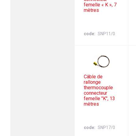
femelle « K », 7
mètres
code
SNP11/0
Câble de
rallonge
thermocouple
connecteur
femelle "K", 13
mètres
code
SNP17/0