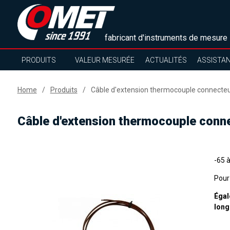
fabricant d'instruments de mesure
PRODUITS
VALEUR MESURÉE
ACTUALITÉS
ASSISTA
Home
Produits
Câble d'extension thermocouple connecteur
Câble d'extension thermocouple conne
-65 à
Pour
Égal
long