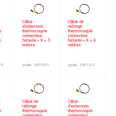
Câble
Câble de
d'extension
rallonge
e
thermocouple
thermocouple
connecteur
connecteur
4
femelle « K », 5
femelle « K », 6
mètres
mètres
/0
code
SNP09/0
code
SNP10/0
Câble de
Câble
rallonge
d'extension
e
thermocouple
thermocouple
connecteur
connecteur