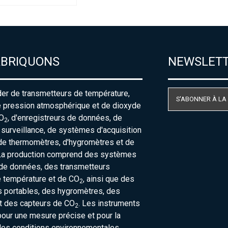
ABRIQUONS
NEWSLET
der de transmetteurs de température,
S'ABONNER À LA
e pression atmosphérique et de dioxyde
O
, d'enregistreurs de données, de
2
urveillance, de systèmes d'acquisition
de thermomètres, d'hygromètres et de
La production comprend des systèmes
 de données, des transmetteurs
e température et de CO
, ainsi que des
2
 portables, des hygromètres, des
t des capteurs de CO
. Les instruments
2
our une mesure précise et pour la
des conditions environnementales.