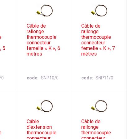
Câble de
Câble de
rallonge
rallonge
e
thermocouple
thermocouple
connecteur
connecteur
, 5
femelle « K », 6
femelle « K », 7
mètres
mètres
/0
code
SNP10/0
code
SNP11/0
Câble
Câble de
d'extension
rallonge
e
thermocouple
thermocouple
connecteur
connecteur