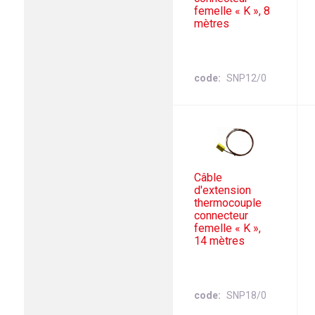
femelle « K », 8
mètres
code
SNP12/0
Câble
d'extension
thermocouple
connecteur
femelle « K »,
14 mètres
code
SNP18/0