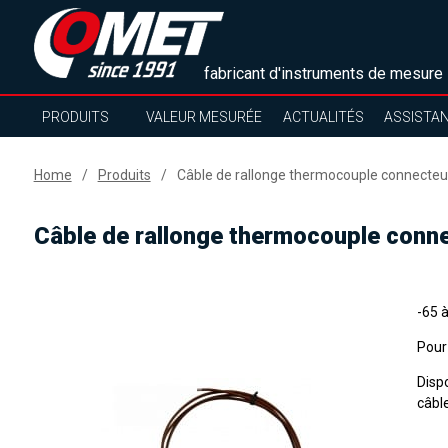
fabricant d'instruments de mesure
PRODUITS
VALEUR MESURÉE
ACTUALITÉS
ASSISTA
Home
Produits
Câble de rallonge thermocouple connecteur
Câble de rallonge thermocouple conne
-65 à
Pour
Disp
câble