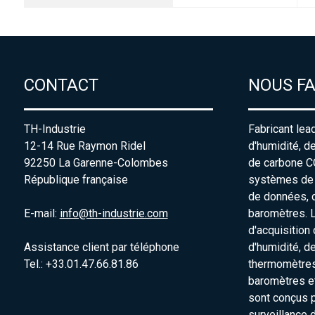
CONTACT
NOUS F
TH-Industrie
Fabricant lea
12-14 Rue Raymon Ridel
d'humidité, d
92250 La Garenne-Colombes
de carbone C
République française
systèmes de s
de données, 
E-mail:
info@th-industrie.com
baromètres. 
d'acquisition
Assistance client par téléphone
d'humidité, d
Tel.: +33.01.47.66.81.86
thermomètres
baromètres e
sont conçus p
surveillance 