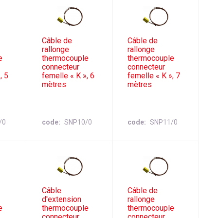
Câble de
Câble de
rallonge
rallonge
e
thermocouple
thermocouple
connecteur
connecteur
, 5
femelle « K », 6
femelle « K », 7
mètres
mètres
/0
code
SNP10/0
code
SNP11/0
Câble
Câble de
d'extension
rallonge
e
thermocouple
thermocouple
connecteur
connecteur