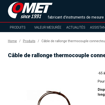
fabricant d'instruments de mesure
PRODUITS
VALEUR MESURÉE
ACTUALITÉS
ASSISTA
Home
Produits
Câble de rallonge thermocouple connecteur
Câble de rallonge thermocouple conne
-65 à
Pour
Disp
long