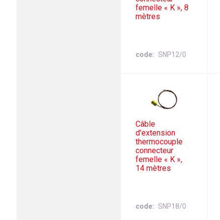
femelle « K », 8
mètres
code
SNP12/0
Câble
d'extension
thermocouple
connecteur
femelle « K »,
14 mètres
code
SNP18/0