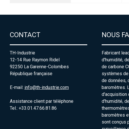
CONTACT
NOUS F
TH-Industrie
Fabricant lea
12-14 Rue Raymon Ridel
d'humidité, d
92250 La Garenne-Colombes
de carbone C
République française
systèmes de s
de données, 
E-mail:
info@th-industrie.com
baromètres. 
d'acquisition
Assistance client par téléphone
d'humidité, d
Tel.: +33.01.47.66.81.86
thermomètres
baromètres e
sont conçus p
surveillance 