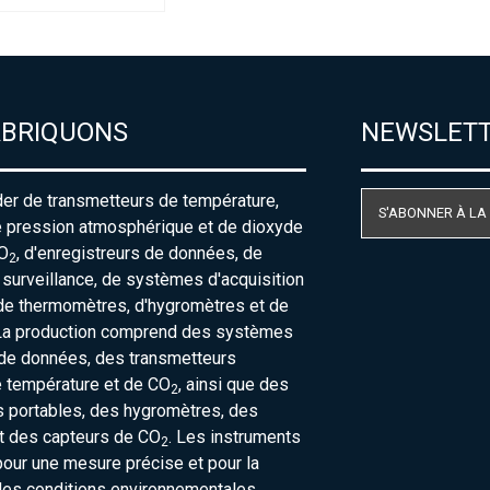
ABRIQUONS
NEWSLET
der de transmetteurs de température,
S'ABONNER À LA
e pression atmosphérique et de dioxyde
O
, d'enregistreurs de données, de
2
urveillance, de systèmes d'acquisition
de thermomètres, d'hygromètres et de
La production comprend des systèmes
 de données, des transmetteurs
e température et de CO
, ainsi que des
2
 portables, des hygromètres, des
t des capteurs de CO
. Les instruments
2
our une mesure précise et pour la
des conditions environnementales.