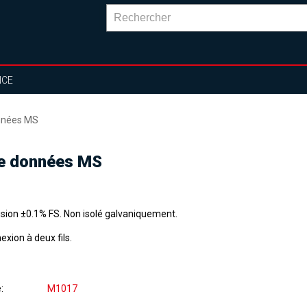
NCE
onnées MS
de données MS
ision ±0.1% FS. Non isolé galvaniquement.
xion à deux fils.
e
M1017