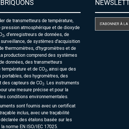
ABRIQUONS
NEWSLET
der de transmetteurs de température,
S'ABONNER À LA
e pression atmosphérique et de dioxyde
O
, d'enregistreurs de données, de
2
urveillance, de systèmes d'acquisition
de thermomètres, d'hygromètres et de
La production comprend des systèmes
 de données, des transmetteurs
e température et de CO
, ainsi que des
2
 portables, des hygromètres, des
t des capteurs de CO
. Les instruments
2
our une mesure précise et pour la
des conditions environnementales.
ruments sont fournis avec un certificat
raçable inclus, avec une traçabilité
 déclarée des étalons basée sur les
 la norme EN ISO/IEC 17025.