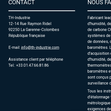
CONTACT
NOUS F
TH-Industrie
Fabricant lea
12-14 Rue Raymon Ridel
d'humidité, d
92250 La Garenne-Colombes
de carbone C
République française
systèmes de s
de données, 
E-mail:
info@th-industrie.com
baromètres. 
d'acquisition
Assistance client par téléphone
d'humidité, d
Tel.: +33.01.47.66.81.86
thermomètres
baromètres e
sont conçus p
surveillance 
Tous les inst
d'étalonnage t
métrologique
exigences de