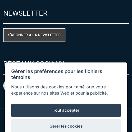
NEWSLETTER
S'ABONNER À LA NEWSLETTER
RÉSEAUX SOCIAUX
Gérer les préférences pour les fichiers
témoins
Nous utilisons des cookies pour améliorer votre
expérience sur nos sites Web et pour la publicité.
Tout accepter
© Copyright 2026 COMET SYSTEM, s.r.o. | Webdesign
Gérer les cookies
by
Spaneco