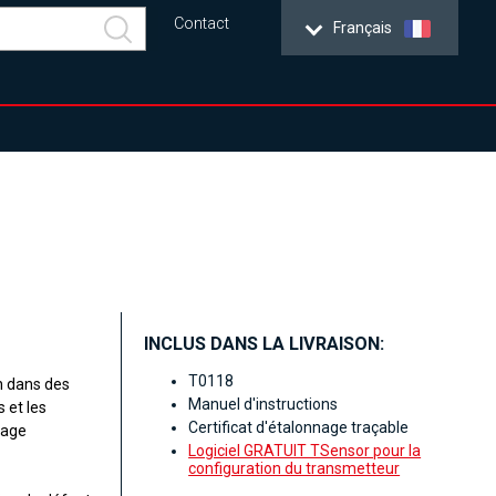
Contact
Français
INCLUS DANS LA LIVRAISON:
T0118
n dans des
Manuel d'instructions
 et les
Certificat d'étalonnage traçable
lage
Logiciel GRATUIT TSensor pour la
configuration du transmetteur