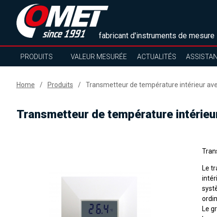
fabricant d'instruments de mesure
PRODUITS
VALEUR MESURÉE
ACTUALITÉS
ASSISTA
Home
Produits
Transmetteur de température intérieur av
Transmetteur de température intérie
Tran
Le t
inté
systè
ordi
Le gr