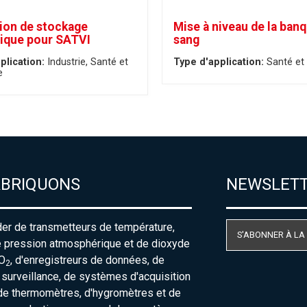
tion de stockage
Mise à niveau de la ban
ique pour SATVI
sang
plication:
Industrie
Santé et
Type d'application:
Santé et 
e
ABRIQUONS
NEWSLET
der de transmetteurs de température,
S'ABONNER À LA
e pression atmosphérique et de dioxyde
O
, d'enregistreurs de données, de
2
urveillance, de systèmes d'acquisition
de thermomètres, d'hygromètres et de