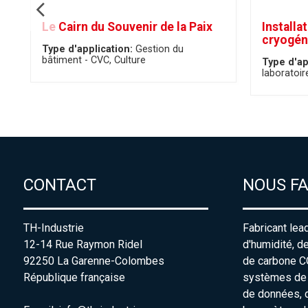
Le Cairn du Souvenir de la Paix
Installa
cryogén
Type d'application:
Gestion du
bâtiment - CVC
Culture
Type d'ap
laboratoir
CONTACT
NOUS F
TH-Industrie
Fabricant lea
12-14 Rue Raymon Ridel
d'humidité, d
92250 La Garenne-Colombes
de carbone C
République française
systèmes de s
de données, 