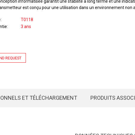
nception informatisée garantit une stabilité à long terme et une indicat
ransmetteur est conçu pour une utilisation dans un environnement non a
e
T0118
ntie
3 ans
ND REQUEST
IONNELS ET TÉLÉCHARGEMENT
PRODUITS ASSOC