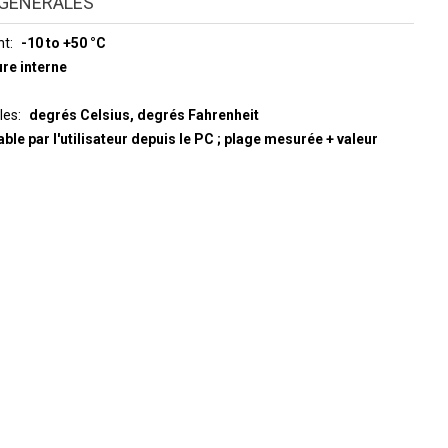
GÉNÉRALES
nt
-10 to +50 °C
re interne
les
degrés Celsius, degrés Fahrenheit
able par l'utilisateur depuis le PC ; plage mesurée + valeur