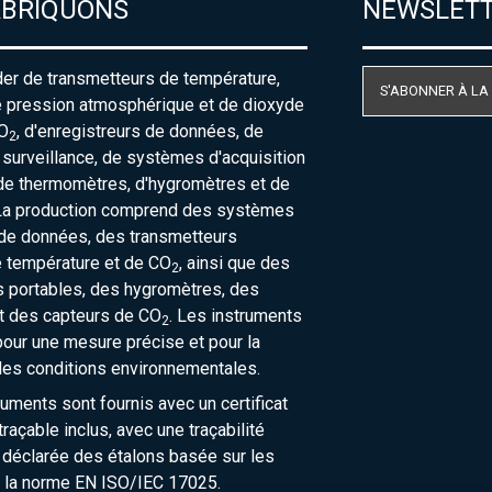
ABRIQUONS
NEWSLET
der de transmetteurs de température,
S'ABONNER À LA
e pression atmosphérique et de dioxyde
O
, d'enregistreurs de données, de
2
urveillance, de systèmes d'acquisition
de thermomètres, d'hygromètres et de
La production comprend des systèmes
 de données, des transmetteurs
e température et de CO
, ainsi que des
2
 portables, des hygromètres, des
t des capteurs de CO
. Les instruments
2
our une mesure précise et pour la
des conditions environnementales.
ruments sont fournis avec un certificat
raçable inclus, avec une traçabilité
 déclarée des étalons basée sur les
 la norme EN ISO/IEC 17025.