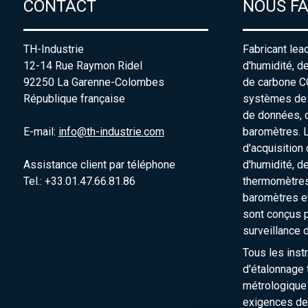
CONTACT
NOUS F
TH-Industrie
Fabricant lea
12-14 Rue Raymon Ridel
d'humidité, d
92250 La Garenne-Colombes
de carbone C
République française
systèmes de s
de données, 
E-mail:
info@th-industrie.com
baromètres. 
d'acquisition
Assistance client par téléphone
d'humidité, d
Tel.: +33.01.47.66.81.86
thermomètres
baromètres e
sont conçus p
surveillance 
Tous les inst
d'étalonnage t
métrologique
exigences de