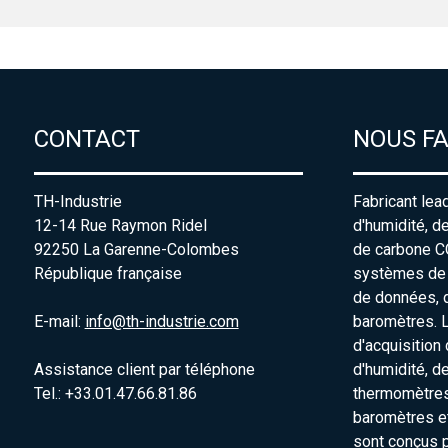
CONTACT
NOUS F
TH-Industrie
Fabricant lea
12-14 Rue Raymon Ridel
d'humidité, d
92250 La Garenne-Colombes
de carbone C
République française
systèmes de s
de données, 
E-mail:
info@th-industrie.com
baromètres. 
d'acquisition
Assistance client par téléphone
d'humidité, d
Tel.: +33.01.47.66.81.86
thermomètres
baromètres e
sont conçus p