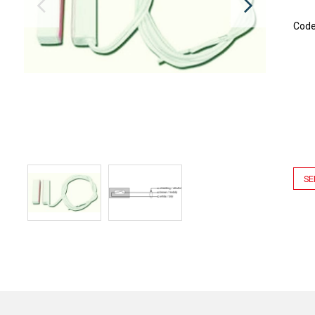
Cod
SE