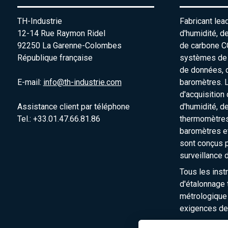
TH-Industrie
Fabricant lea
12-14 Rue Raymon Ridel
d'humidité, d
92250 La Garenne-Colombes
de carbone C
République française
systèmes de s
de données, 
E-mail:
info@th-industrie.com
baromètres. 
d'acquisition
Assistance client par téléphone
d'humidité, d
Tel.: +33.01.47.66.81.86
thermomètres
baromètres e
sont conçus p
surveillance 
Tous les inst
d'étalonnage t
métrologique
exigences de