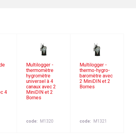
 de
Multilogger -
Multilogger -
thermomètre
thermo-hygro-
hygromètre
baromètre avec
universel à 4
2 MiniDIN et 2
canaux avec 2
Bornes
ec 4
MiniDIN et 2
Bornes
code
M1320
code
M1321