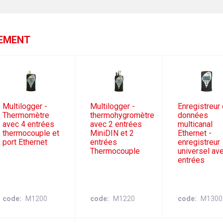
GEMENT
Multilogger -
Multilogger -
Enregistreur
Thermomètre
thermohygromètre
données
avec 4 entrées
avec 2 entrées
multicanal
thermocouple et
MiniDIN et 2
Ethernet -
port Ethernet
entrées
enregistreur
Thermocouple
universel av
entrées
code
M1200
code
M1220
code
M1300