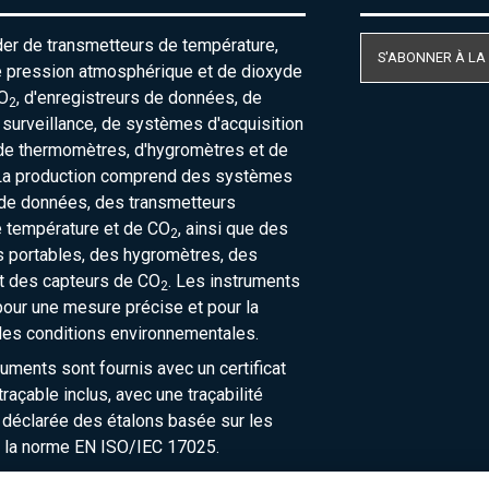
der de transmetteurs de température,
S'ABONNER À LA
e pression atmosphérique et de dioxyde
O
, d'enregistreurs de données, de
2
urveillance, de systèmes d'acquisition
de thermomètres, d'hygromètres et de
La production comprend des systèmes
 de données, des transmetteurs
e température et de CO
, ainsi que des
2
 portables, des hygromètres, des
t des capteurs de CO
. Les instruments
2
our une mesure précise et pour la
des conditions environnementales.
ruments sont fournis avec un certificat
raçable inclus, avec une traçabilité
 déclarée des étalons basée sur les
 la norme EN ISO/IEC 17025.