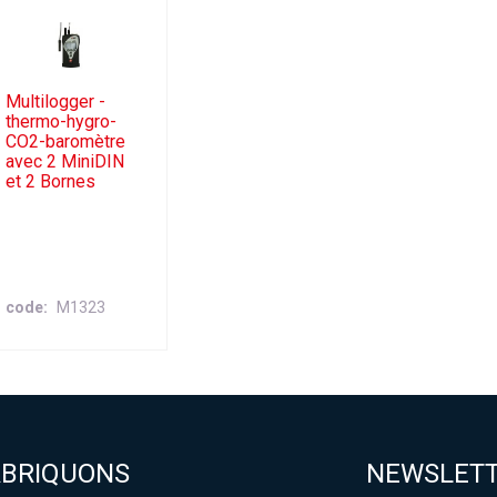
Multilogger -
thermo-hygro-
CO2-baromètre
avec 2 MiniDIN
et 2 Bornes
code
M1323
ABRIQUONS
NEWSLET