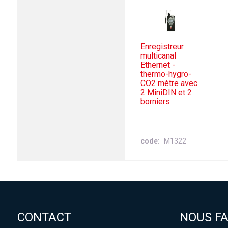
Enregistreur
multicanal
Ethernet -
thermo-hygro-
CO2 mètre avec
2 MiniDIN et 2
borniers
code
M1322
CONTACT
NOUS F