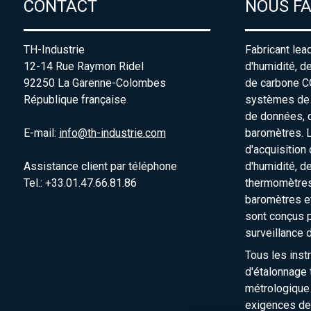
CONTACT
NOUS F
TH-Industrie
Fabricant lea
12-14 Rue Raymon Ridel
d'humidité, d
92250 La Garenne-Colombes
de carbone C
République française
systèmes de s
de données, 
E-mail:
info@th-industrie.com
baromètres. 
d'acquisition
Assistance client par téléphone
d'humidité, d
Tel.: +33.01.47.66.81.86
thermomètres
baromètres e
sont conçus p
surveillance 
Tous les inst
d'étalonnage t
métrologique
exigences de