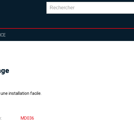
NCE
age
une installation facile.
e
MD036