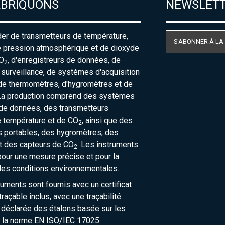
ABRIQUONS
NEWSLET
der de transmetteurs de température,
S'ABONNER À LA
e pression atmosphérique et de dioxyde
O
, d'enregistreurs de données, de
2
urveillance, de systèmes d'acquisition
de thermomètres, d'hygromètres et de
La production comprend des systèmes
 de données, des transmetteurs
e température et de CO
, ainsi que des
2
 portables, des hygromètres, des
t des capteurs de CO
. Les instruments
2
our une mesure précise et pour la
des conditions environnementales.
ruments sont fournis avec un certificat
raçable inclus, avec une traçabilité
 déclarée des étalons basée sur les
 la norme EN ISO/IEC 17025.