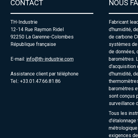
CONTACT
NOUS F
TH-Industrie
Fabricant lea
12-14 Rue Raymon Ridel
d'humidité, d
92250 La Garenne-Colombes
de carbone C
République française
systèmes de s
de données, 
E-mail:
info@th-industrie.com
baromètres. 
d'acquisition
Assistance client par téléphone
d'humidité, d
Tel.: +33.01.47.66.81.86
thermomètres
baromètres e
sont conçus p
surveillance 
Tous les inst
d'étalonnage t
métrologique
exigences de