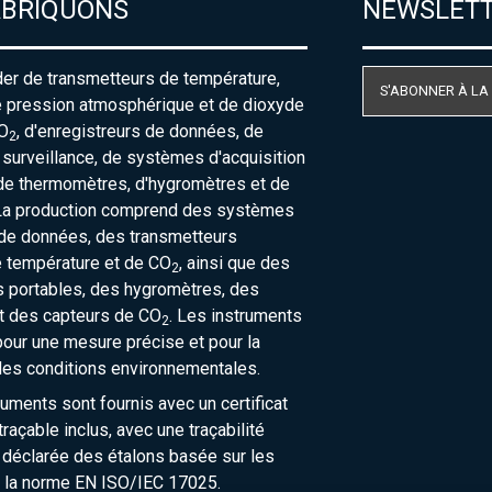
ABRIQUONS
NEWSLET
der de transmetteurs de température,
S'ABONNER À LA
e pression atmosphérique et de dioxyde
O
, d'enregistreurs de données, de
2
urveillance, de systèmes d'acquisition
de thermomètres, d'hygromètres et de
La production comprend des systèmes
 de données, des transmetteurs
e température et de CO
, ainsi que des
2
 portables, des hygromètres, des
t des capteurs de CO
. Les instruments
2
our une mesure précise et pour la
des conditions environnementales.
ruments sont fournis avec un certificat
raçable inclus, avec une traçabilité
 déclarée des étalons basée sur les
 la norme EN ISO/IEC 17025.