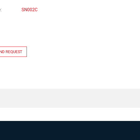
e
SN002C
ND REQUEST