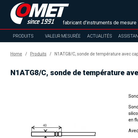
fabricant d'instruments de mesure
PRODUITS
VALEUR MESURÉE
ACTUALITÉS
ASSISTA
Home
Produits
N1ATG8/C, sonde de température avec cap
N1ATG8/C, sonde de température avec
Sond
Sond
sili
en fl
Avec