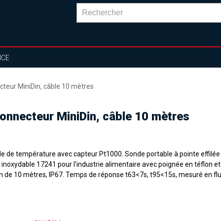
NCE
eur MiniDin, câble 10 mètres
nnecteur MiniDin, câble 10 mètres
e de température avec capteur Pt1000. Sonde portable à pointe effilée
 inoxydable 17241 pour l'industrie alimentaire avec poignée en téflon et
on de 10 mètres, IP67. Temps de réponse t63<7s, t95<15s, mesuré en flu