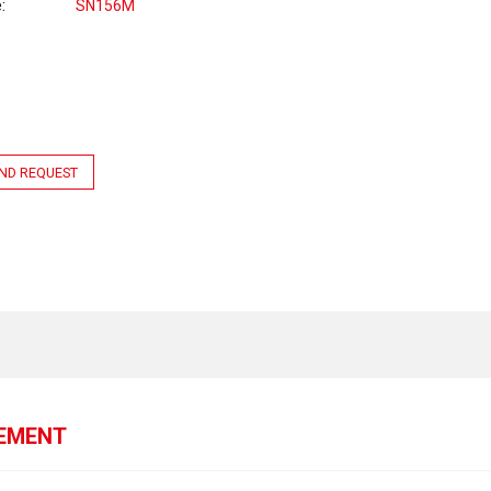
e
SN156M
ND REQUEST
GEMENT