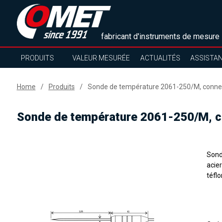
fabricant d'instruments de mesure
PRODUITS
VALEUR MESURÉE
ACTUALITÉS
ASSISTA
Home
Produits
Sonde de température 2061-250/M, connect
Sonde de température 2061-250/M, co
Sond
acier
téfl