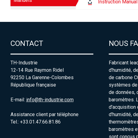
Manuels
Instruction Manual
CONTACT
NOUS F
TH-Industrie
Fabricant lea
12-14 Rue Raymon Ridel
d'humidité, d
92250 La Garenne-Colombes
de carbone C
République française
systèmes de s
de données, 
E-mail:
info@th-industrie.com
baromètres. 
d'acquisition
Assistance client par téléphone
d'humidité, d
Tel.: +33.01.47.66.81.86
thermomètres
baromètres e
sont conçus p