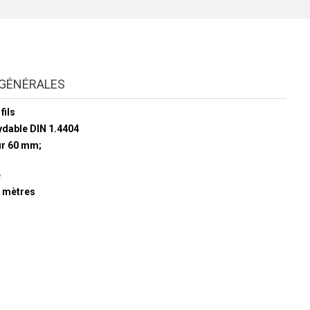
GÉNÉRALES
fils
ydable DIN 1.4404
ur 60 mm;
é
 mètres