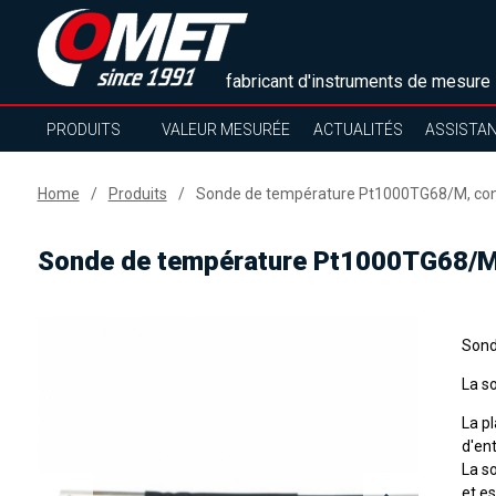
fabricant d'instruments de mesure
PRODUITS
VALEUR MESURÉE
ACTUALITÉS
ASSISTA
Home
Produits
Sonde de température Pt1000TG68/M, conn
Sonde de température Pt1000TG68/M,
Sond
La s
La p
d'ent
La s
et e