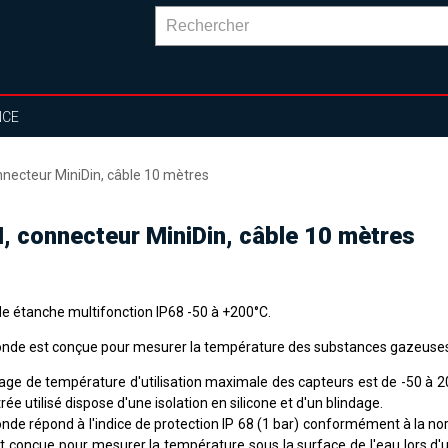
NCE
ecteur MiniDin, câble 10 mètres
 connecteur MiniDin, câble 10 mètres
e étanche multifonction IP68 -50 à +200°C.
onde est conçue pour mesurer la température des substances gazeuses 
lage de température d'utilisation maximale des capteurs est de -50 à 20
rée utilisé dispose d'une isolation en silicone et d'un blindage.
onde répond à l'indice de protection IP 68 (1 bar) conformément à la n
st conçue pour mesurer la température sous la surface de l'eau lors d