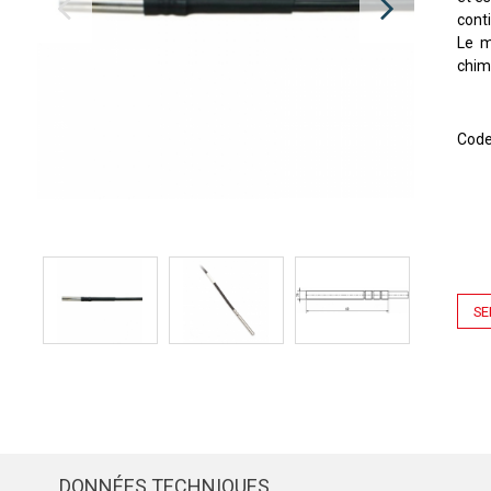
cont
Le m
chimi
Cod
SE
DONNÉES TECHNIQUES