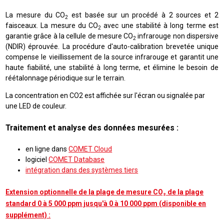
La mesure du CO
est basée sur un procédé à 2 sources et 2
2
faisceaux. La mesure du CO
avec une stabilité à long terme est
2
garantie grâce à la cellule de mesure CO
infrarouge non dispersive
2
(NDIR) éprouvée. La procédure d'auto-calibration brevetée unique
compense le vieillissement de la source infrarouge et garantit une
haute fiabilité, une stabilité à long terme, et élimine le besoin de
réétalonnage périodique sur le terrain.
La concentration en CO2 est affichée sur l'écran ou signalée par
une LED de couleur.
Traitement et analyse des données mesurées :
en ligne dans
COMET Cloud
logiciel
COMET Database
intégration dans des systèmes tiers
Extension optionnelle de la plage de mesure CO₂ de la plage
standard 0 à 5 000 ppm jusqu'à 0 à 10 000 ppm (disponible en
supplément) :