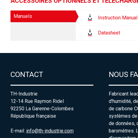
ACCESSOIRES OPTIONNELS ET TÉLÉCHAR
Manuels
Instruction Manual
Datasheet
CONTACT
NOUS F
TH-Industrie
Fabricant lea
12-14 Rue Raymon Ridel
d'humidité, d
92250 La Garenne-Colombes
de carbone C
République française
systèmes de s
de données, 
E-mail:
info@th-industrie.com
baromètres. 