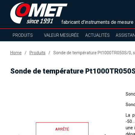
fabricant d'instruments de mesure
PRODUITS
VALEUR MESURÉE
ACTUALITÉS
ASSISTA
Home
Produits
Sonde de température Pt1000TR050S/0, sa
Sonde de température Pt1000TR050S/
Sond
Sonde
La p
-50
...
une 
ARRÊTÉ
dépa