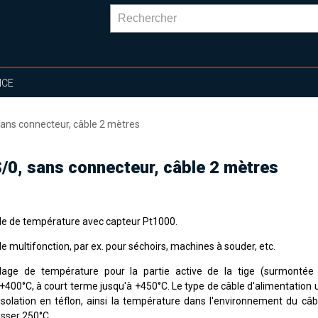
NCE
ns connecteur, câble 2 mètres
0, sans connecteur, câble 2 mètres
e de température avec capteur Pt1000.
 multifonction, par ex. pour séchoirs, machines à souder, etc.
lage de température
pour la partie
active de la tige
(
surmonté
+
400
°C
,
à court terme jusqu'à
+
450°C
.
Le type de câble d'alimentation 
isolation en téflon, ainsi la température dans l'environnement du câb
sser 250°C.