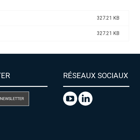
327.21 KB
327.21 KB
TER
RÉSEAUX SOCIAUX
 NEWSLETTER