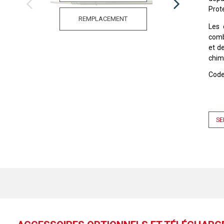
Prot
REMPLACEMENT
Les 
comb
et d
chim
Cod
SE