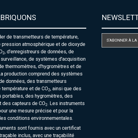
ABRIQUONS
NEWSLET
der de transmetteurs de température,
S'ABONNER À LA
e pression atmosphérique et de dioxyde
O
, d'enregistreurs de données, de
2
urveillance, de systèmes d'acquisition
de thermomètres, d'hygromètres et de
La production comprend des systèmes
 de données, des transmetteurs
e température et de CO
, ainsi que des
2
 portables, des hygromètres, des
t des capteurs de CO
. Les instruments
2
our une mesure précise et pour la
des conditions environnementales.
ruments sont fournis avec un certificat
raçable inclus, avec une traçabilité