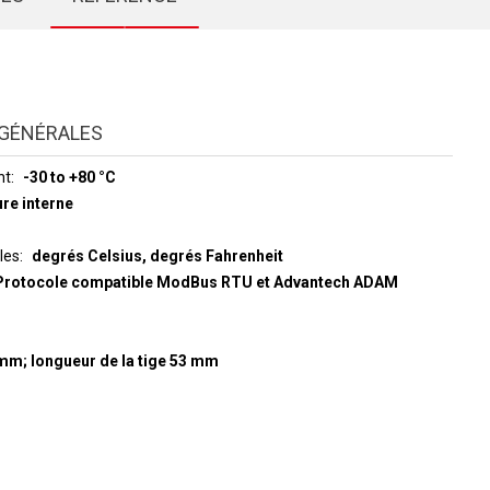
GÉNÉRALES
nt
-30 to +80 °C
re interne
les
degrés Celsius, degrés Fahrenheit
Protocole compatible ModBus RTU et Advantech ADAM
 mm; longueur de la tige 53 mm