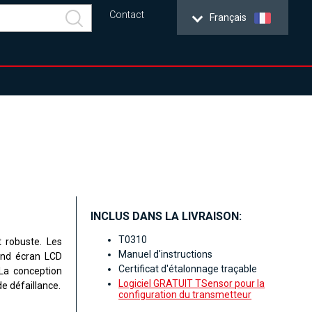
Contact
Français
INCLUS DANS LA LIVRAISON:
T0310
 robuste. Les
Manuel d'instructions
rand écran LCD
Certificat d'étalonnage traçable
 La conception
Logiciel GRATUIT TSensor pour la
e défaillance.
configuration du transmetteur