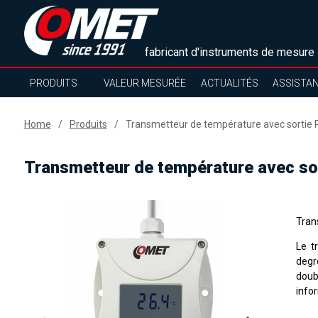
fabricant d'instruments de mesure
PRODUITS
VALEUR MESURÉE
ACTUALITÉS
ASSISTA
Home
Produits
Transmetteur de température avec sortie
Transmetteur de température avec so
Tran
Le t
degr
doub
infor