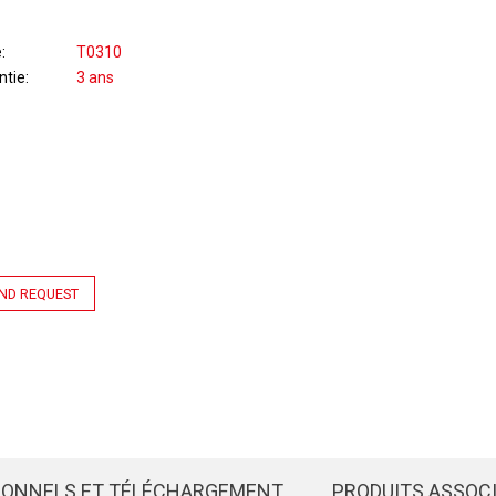
e
T0310
ntie
3 ans
ND REQUEST
IONNELS ET TÉLÉCHARGEMENT
PRODUITS ASSOC