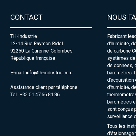
CONTACT
NOUS F
TH-Industrie
Fabricant lea
12-14 Rue Raymon Ridel
d'humidité, d
92250 La Garenne-Colombes
de carbone C
République française
systèmes de s
de données, 
E-mail:
info@th-industrie.com
baromètres. 
d'acquisition
Assistance client par téléphone
d'humidité, d
Tel.: +33.01.47.66.81.86
thermomètres
baromètres e
sont conçus p
surveillance 
Tous les inst
d'étalonnage t