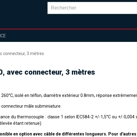
NCE
ec connecteur, 3 mètres
0, avec connecteur, 3 mètres
à 260°C, isolé en téflon, diamètre extérieur 0.8mm, réponse extrêmemen
 connecteur mâle subminiature.
rance du thermocouple : classe 1 selon IEC584-2 +/-1,5°C ou +/-0,004 x 
élevée étant retenue).
onible en option avec câble de différentes longueurs. Pour d'autre