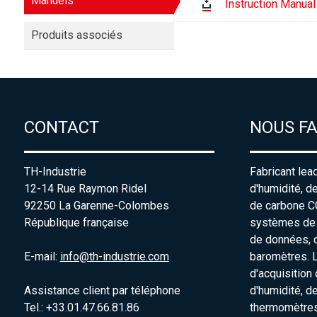
Manuels
Instruction Manual
Produits associés
CONTACT
NOUS F
TH-Industrie
Fabricant lea
12-14 Rue Raymon Ridel
d'humidité, d
92250 La Garenne-Colombes
de carbone C
République française
systèmes de s
de données, 
E-mail:
info@th-industrie.com
baromètres. 
d'acquisition
Assistance client par téléphone
d'humidité, d
Tel.: +33.01.47.66.81.86
thermomètres