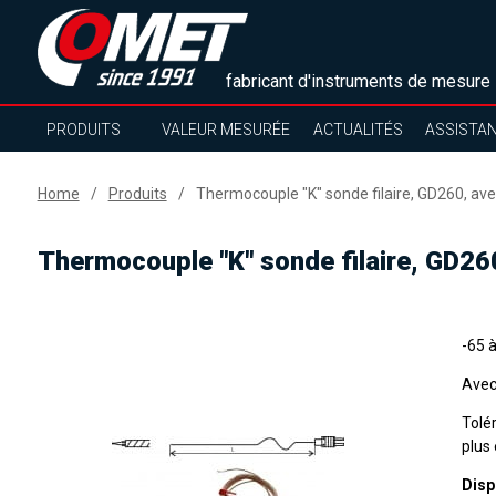
fabricant d'instruments de mesure
PRODUITS
VALEUR MESURÉE
ACTUALITÉS
ASSISTA
Home
Produits
Thermocouple "K" sonde filaire, GD260, av
Thermocouple "K" sonde filaire, GD26
-65 
Avec
Tolé
plus 
Disp