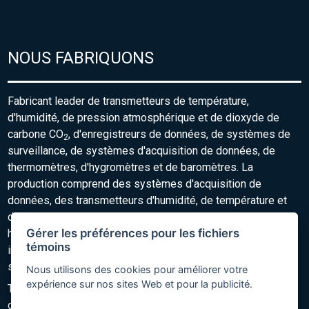
NOUS FABRIQUONS
Fabricant leader de transmetteurs de température,
d'humidité, de pression atmosphérique et de dioxyde de
carbone CO
, d'enregistreurs de données, de systèmes de
2
surveillance, de systèmes d'acquisition de données, de
thermomètres, d'hygromètres et de baromètres. La
production comprend des systèmes d'acquisition de
données, des transmetteurs d'humidité, de température et
de CO
, ainsi que des thermomètres portables, des
2
Gérer les préférences pour les fichiers
hygromètres, des baromètres et des capteurs de CO
. Les
2
témoins
instruments sont conçus pour une mesure précise et pour la
surveillance des conditions environnementales.
Nous utilisons des cookies pour améliorer votre
expérience sur nos sites Web et pour la publicité.
Tous les instruments sont fournis avec un certificat
d'étalonnage traçable inclus, avec une traçabilité