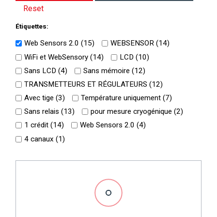
Reset
Étiquettes:
Web Sensors 2.0 (
15
)
WEBSENSOR (
14
)
WiFi et WebSensory (
14
)
LCD (
10
)
Sans LCD (
4
)
Sans mémoire (
12
)
TRANSMETTEURS ET RÉGULATEURS (
12
)
Avec tige (
3
)
Température uniquement (
7
)
Sans relais (
13
)
pour mesure cryogénique (
2
)
1 crédit (
14
)
Web Sensors 2.0 (
4
)
4 canaux (
1
)