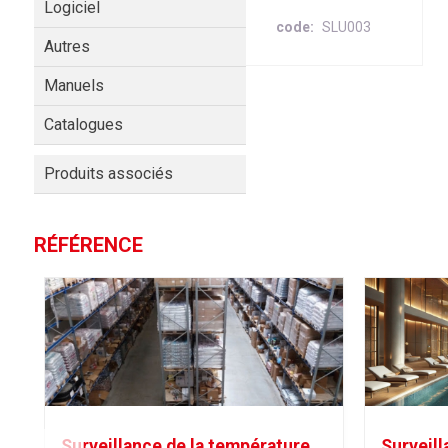
Logiciel
code
SLU003
Autres
Manuels
Catalogues
Produits associés
RÉFÉRENCE
Surveillance de la température
Surveill