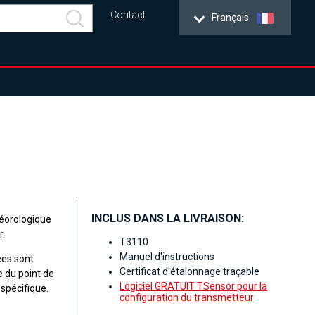
Contact
Français
INCLUS DANS LA LIVRAISON:
éorologique
r.
T3110
Manuel d'instructions
ées sont
Certificat d'étalonnage traçable
e du point de
Logiciel GRATUIT TSensor pour la
spécifique.
configuration du transmetteur