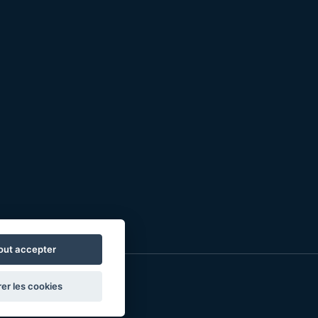
out accepter
er les cookies
o