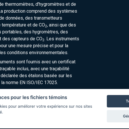
de thermomètres, d'hygromètres et de
La production comprend des systèmes
 de données, des transmetteurs
e température et de CO
, ainsi que des
2
 portables, des hygromètres, des
t des capteurs de CO
. Les instruments
2
our une mesure précise et pour la
des conditions environnementales.
ruments sont fournis avec un certificat
raçable inclus, avec une traçabilité
 déclarée des étalons basée sur les
 la norme EN ISO/IEC 17025.
nces pour les fichiers témoins
T
kies pour améliorer votre expérience sur nos sites
é.
Gér
© Copyright 2026 COMET SYSTEM, s.r.o. | Webdesign by
Spanec