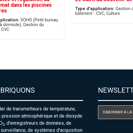
mat dans les piscines
Type d'application:
Gestion 
res
bâtiment - CVC
Culture
plication:
SOHO (Petit bureau
à domicile)
Gestion du
- CVC
ABRIQUONS
NEWSLET
der de transmetteurs de température,
S'ABONNER À LA
e pression atmosphérique et de dioxyde
O
, d'enregistreurs de données, de
2
urveillance, de systèmes d'acquisition