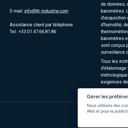
de données, 
E-mail:
info@th-industrie.com
baromètres. 
d'acquisition
Assistance client par téléphone
d'humidité, d
Tel.: +33.01.47.66.81.86
thermomètres
baromètres e
sont conçus p
surveillance 
Tous les inst
d'étalonnage t
métrologique
exigences de
Gérer les préfére
Nous utilisons des coo
Web et pour la publicit