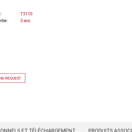
e
T3110
ntie
3 ans
ND REQUEST
IONNELS ET TÉLÉCHARGEMENT
PRODUITS ASSOC