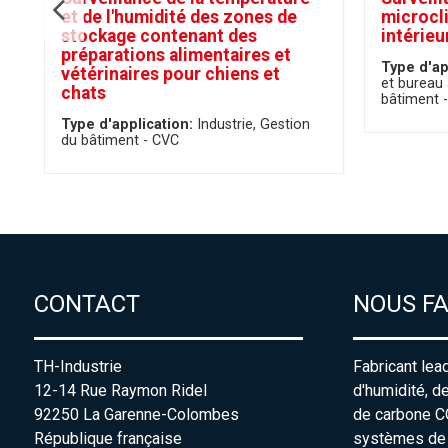
et de l'humidité des zones de
microcli
stockage contenant des
intérieu
préparations alimentaires et
Type d'ap
vétérinaires pour chiens et
et bureau 
chats
bâtiment 
Type d'application:
Industrie
Gestion
du bâtiment - CVC
CONTACT
NOUS F
TH-Industrie
Fabricant lea
12-14 Rue Raymon Ridel
d'humidité, d
92250 La Garenne-Colombes
de carbone C
République française
systèmes de s