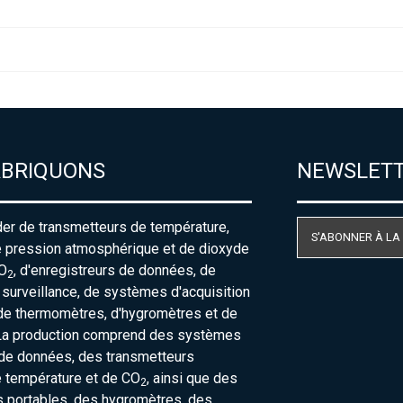
ABRIQUONS
NEWSLET
der de transmetteurs de température,
S'ABONNER À LA
e pression atmosphérique et de dioxyde
O
, d'enregistreurs de données, de
2
urveillance, de systèmes d'acquisition
de thermomètres, d'hygromètres et de
La production comprend des systèmes
 de données, des transmetteurs
e température et de CO
, ainsi que des
2
 portables, des hygromètres, des