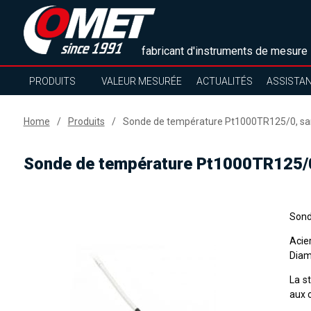
fabricant d'instruments de mesure
PRODUITS
VALEUR MESURÉE
ACTUALITÉS
ASSISTA
Home
Produits
Sonde de température Pt1000TR125/0, san
Sonde de température Pt1000TR125/0,
Sond
Acie
Diam
La s
aux 