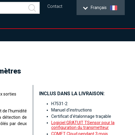
Contact
Français
 mètres
INCLUS DANS LA LIVRAISON:
x sorties
H7531-2
Manuel d'instructions
t de l'humidité
Certificat d'étalonnage traçable
a détection de
Logiciel GRATUIT TSensor pour la
rôlés par deux
configuration du transmetteur
COMET Cloud pendant 3 mois