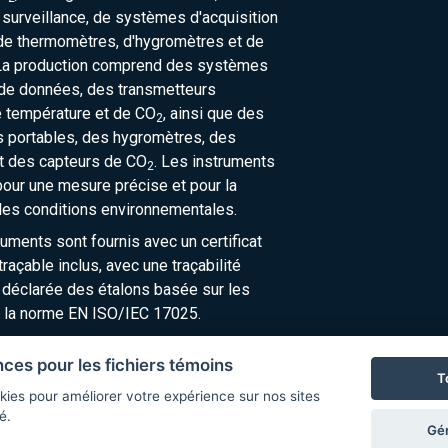
urveillance, de systèmes d'acquisition
de thermomètres, d'hygromètres et de
La production comprend des systèmes
 de données, des transmetteurs
e température et de CO
, ainsi que des
2
 portables, des hygromètres, des
t des capteurs de CO
. Les instruments
2
our une mesure précise et pour la
des conditions environnementales.
ruments sont fournis avec un certificat
raçable inclus, avec une traçabilité
 déclarée des étalons basée sur les
 la norme EN ISO/IEC 17025.
nces pour les fichiers témoins
T
kies pour améliorer votre expérience sur nos sites
é.
Gér
© Copyright 2026 COMET SYSTEM, s.r.o. | Webdesign by
Spanec