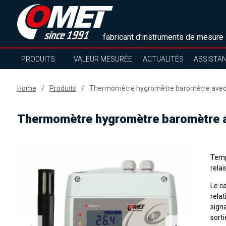
fabricant d'instruments de mesure
PRODUITS
VALEUR MESURÉE
ACTUALITÉS
ASSISTA
Home
Produits
Thermomètre hygromètre baromètre avec in
Thermomètre hygromètre baromètre ave
Temp
relai
Le ca
rela
sign
sorti