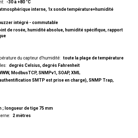
nt
-30 à +80 °C
 atmosphérique interne, 1x sonde température+humidité
 buzzer intégré - commutable
int de rosée, humidité absolue, humidité spécifique, rapport
que
érature du capteur d'humidité
toute la plage de température
les
degrés Celsius, degrés Fahrenheit
WWW, ModbusTCP, SNMPv1, SOAP, XML
'authentification SMTP est prise en charge), SNMP Trap,
m ; longueur de tige 75 mm
terne
2 mètres