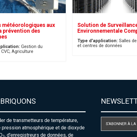
 météorologiques aux
Solution de Surveillanc
la prévention des
Environnementale Comp
hes
Type d'application:
Salles de
et centres de données
plication:
Gestion du
- CVC
Agriculture
ABRIQUONS
NEWSLET
der de transmetteurs de température,
S'ABONNER À LA
e pression atmosphérique et de dioxyde
O
, d'enregistreurs de données, de
2