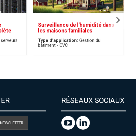
e
Surveillance de l'humidité dans
lète
les maisons familiales
 serveurs
Type d'application:
Gestion du
bâtiment - CVC
TER
RÉSEAUX SOCIAUX
 NEWSLETTER