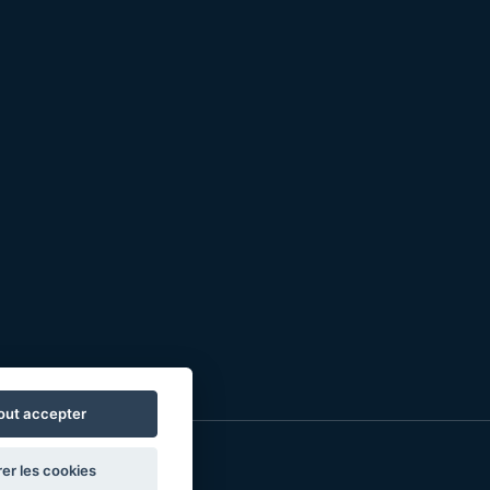
out accepter
er les cookies
o