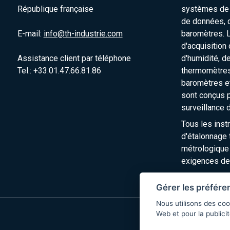
République française
systèmes de s
de données, 
E-mail:
info@th-industrie.com
baromètres. 
d'acquisition
Assistance client par téléphone
d'humidité, d
Tel.: +33.01.47.66.81.86
thermomètres
baromètres e
sont conçus p
surveillance 
Tous les inst
d'étalonnage t
métrologique
exigences de
Gérer les préfére
Nous utilisons des coo
Web et pour la publicit