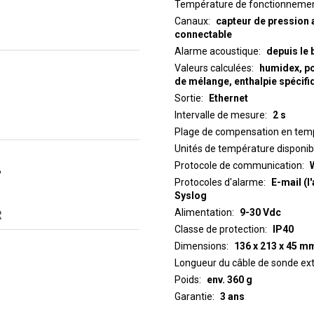
Température de fonctionneme
Canaux
capteur de pression
connectable
Alarme acoustique
depuis le
Valeurs calculées
humidex, po
de mélange, enthalpie spécifi
Sortie
Ethernet
Intervalle de mesure
2 s
Plage de compensation en temp
Unités de température disponib
Protocole de communication
%
Protocoles d'alarme
E-mail (l
Syslog
Alimentation
9-30 Vdc
R
Classe de protection
IP40
Dimensions
136 x 213 x 45 m
Longueur du câble de sonde ex
Poids
env. 360 g
Garantie
3 ans