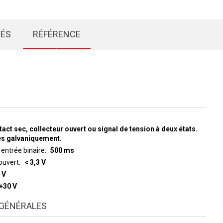
IÉS
RÉFÉRENCE
tact sec, collecteur ouvert ou signal de tension à deux états.
ées galvaniquement.
 entrée binaire
500 ms
ouvert
< 3,3 V
 V
 +30 V
GÉNÉRALES