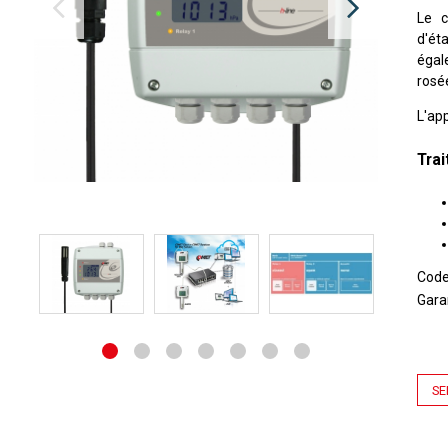
Le c
d'ét
égal
rosé
L'ap
Tra
Cod
Gara
SE