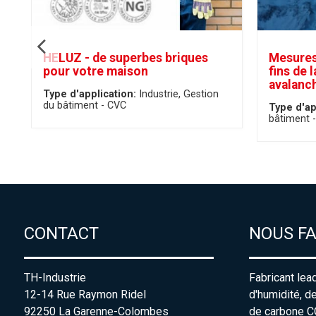
HELUZ - de superbes briques
Mesures
pour votre maison
fins de 
avalanc
Type d'application:
Industrie
Gestion
du bâtiment - CVC
Type d'ap
bâtiment 
CONTACT
NOUS F
TH-Industrie
Fabricant lea
12-14 Rue Raymon Ridel
d'humidité, d
92250 La Garenne-Colombes
de carbone C