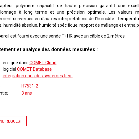
apteur polymère capacitif de haute précision garantit une excelle
alonnage à long terme et une précision optimale. Les valeurs 
ement converties en d'autres interprétations de l'humidité : températu
e, humidité absolue, humidité spécifique, rapport de mélange et enthalpi
pareil est fourni avec une sonde T+HR avec un câble de 2 mètres.
itement et analyse des données mesurées :
en ligne dans
COMET Cloud
logiciel
COMET Database
intégration dans des systèmes tiers
e
H7531-2
ntie
3 ans
ND REQUEST