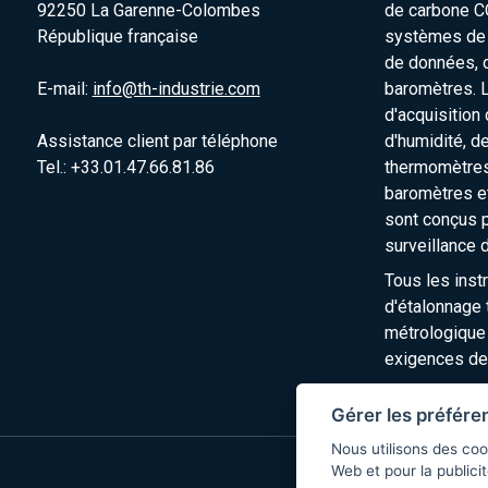
92250 La Garenne-Colombes
de carbone C
République française
systèmes de s
de données, 
E-mail:
info@th-industrie.com
baromètres. 
d'acquisition
Assistance client par téléphone
d'humidité, d
Tel.: +33.01.47.66.81.86
thermomètres
baromètres e
sont conçus p
surveillance 
Tous les inst
d'étalonnage t
métrologique
exigences de
Gérer les préfére
Nous utilisons des coo
Web et pour la publicit