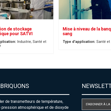
tion de stockage
Mise à niveau de la ban
ique pour SATVI
sang
plication:
Industrie
Santé et
Type d'application:
Santé et 
e
ABRIQUONS
NEWSLET
der de transmetteurs de température,
S'ABONNER À LA
e pression atmosphérique et de dioxyde