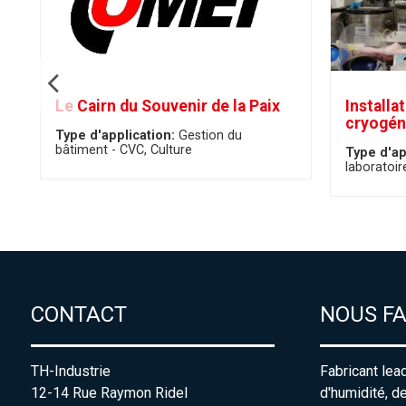
Le Cairn du Souvenir de la Paix
Installa
cryogén
Type d'application:
Gestion du
bâtiment - CVC
Culture
Type d'ap
laboratoir
CONTACT
NOUS F
TH-Industrie
Fabricant lea
12-14 Rue Raymon Ridel
d'humidité, d