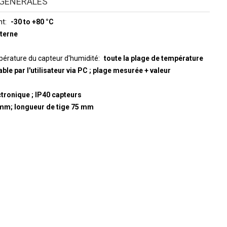
GÉNÉRALES
nt
-30 to +80 °C
nterne
érature du capteur d'humidité
toute la plage de température
able par l'utilisateur via PC ; plage mesurée + valeur
ctronique ; IP40 capteurs
5 mm; longueur de tige 75 mm