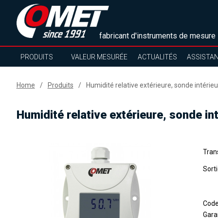
fabricant d'instruments de mesure
PRODUITS
VALEUR MESURÉE
ACTUALITÉS
ASSISTA
Home
Produits
Humidité relative extérieure, sonde intéri
Humidité relative extérieure, sonde i
Trans
Sort
Cod
Gara