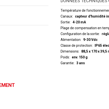
DONNÉES TECHNIQUES 
Température de fonctionneme
Canaux
capteur d'humidité i
Sortie
4-20 mA
Plage de compensation en temp
Configuration de la sortie
régl
Alimentation
9-30 Vdc
Classe de protection
IP65 éle
Dimensions
88,5 x 170 x 39,
Poids
env. 150 g
Garantie
3 ans
GEMENT