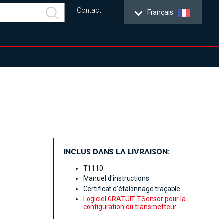
Contact
Français
INCLUS DANS LA LIVRAISON:
T1110
Manuel d'instructions
Certificat d'étalonnage traçable
Logiciel GRATUIT TSensor pour la
configuration du transmetteur