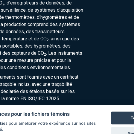
O
, d'enregistreurs de données, de
2
urveillance, de systèmes d'acquisition
de thermomètres, d'hygromètres et de
La production comprend des systèmes
 de données, des transmetteurs
e température et de CO
, ainsi que des
2
 portables, des hygromètres, des
t des capteurs de CO
. Les instruments
2
our une mesure précise et pour la
des conditions environnementales.
ruments sont fournis avec un certificat
raçable inclus, avec une traçabilité
 déclarée des étalons basée sur les
 la norme EN ISO/IEC 17025.
nces pour les fichiers témoins
T
kies pour améliorer votre expérience sur nos sites
é.
Gér