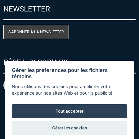
NEWSLETTER
S'ABONNER À LA NEWSLETTER
RÉSEAUX SOCIAUX
Gérer les préférences pour les fichiers
témoins
Nous utilisons des cookies pour améliorer votre
expérience sur nos sites Web et pour la publicité.
Tout accepter
© Copyright 2026 COMET SYSTEM, s.r.o. | Webdesign
Gérer les cookies
by
Spaneco