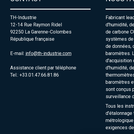
TH-Industrie
Fabricant lea
12-14 Rue Raymon Ridel
d'humidité, d
92250 La Garenne-Colombes
de carbone C
République française
systèmes de s
de données, 
E-mail:
info@th-industrie.com
baromètres. 
d'acquisition
Assistance client par téléphone
d'humidité, d
Tel.: +33.01.47.66.81.86
thermomètres
baromètres e
sont conçus p
surveillance 
Tous les inst
d'étalonnage t
métrologique
exigences de