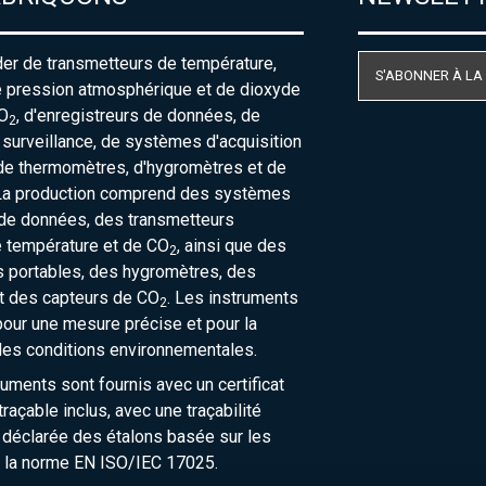
der de transmetteurs de température,
S'ABONNER À LA
e pression atmosphérique et de dioxyde
O
, d'enregistreurs de données, de
2
urveillance, de systèmes d'acquisition
de thermomètres, d'hygromètres et de
La production comprend des systèmes
 de données, des transmetteurs
e température et de CO
, ainsi que des
2
 portables, des hygromètres, des
t des capteurs de CO
. Les instruments
2
our une mesure précise et pour la
des conditions environnementales.
ruments sont fournis avec un certificat
raçable inclus, avec une traçabilité
 déclarée des étalons basée sur les
 la norme EN ISO/IEC 17025.