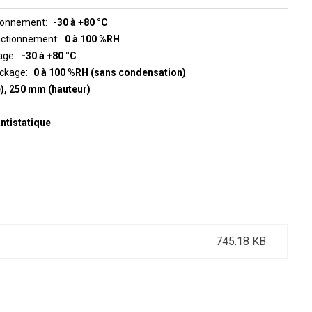
tionnement
-30 à +80 °C
onctionnement
0 à 100 %RH
age
-30 à +80 °C
ockage
0 à 100 %RH (sans condensation)
), 250 mm (hauteur)
antistatique
745.18 KB