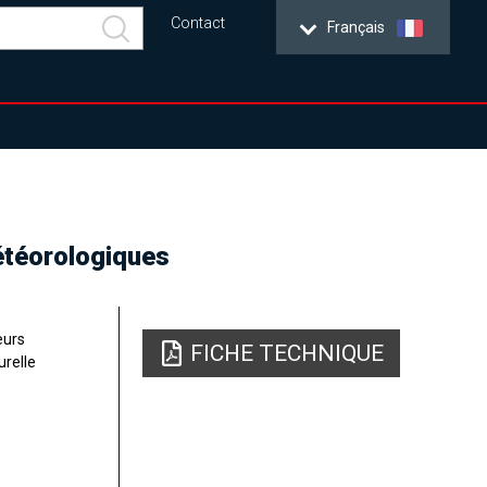
Contact
Français
étéorologiques
eurs
FICHE TECHNIQUE
urelle