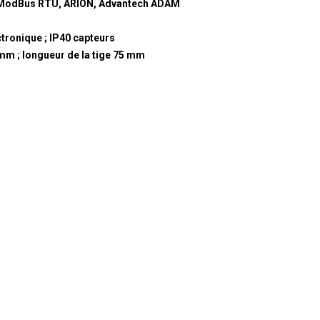
ModBus RTU, ARION, Advantech ADAM
ctronique ; IP40 capteurs
 mm ; longueur de la tige 75 mm