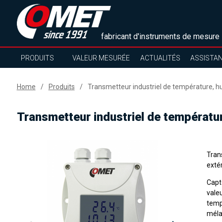
fabricant d'instruments de mesure
PRODUITS
VALEUR MESURÉE
ACTUALITÉS
ASSISTA
Home
Produits
Transmetteur industriel de température, h
Transmetteur industriel de températu
Tran
extér
Capt
vale
temp
méla