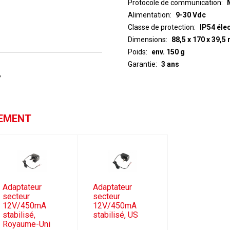
Protocole de communication
Alimentation
9-30 Vdc
Classe de protection
IP54 éle
Dimensions
88,5 x 170 x 39,5
Poids
env. 150 g
Garantie
3 ans
%
GEMENT
Adaptateur
Adaptateur
secteur
secteur
12V/450mA
12V/450mA
stabilisé,
stabilisé, US
Royaume-Uni