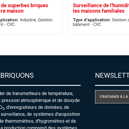
 de superbes briques
Surveillance de l'humidi
tre maison
les maisons familiales
plication:
Industrie
Gestion
Type d'application:
Gestion 
nt - CVC
bâtiment - CVC
ABRIQUONS
NEWSLET
der de transmetteurs de température,
S'ABONNER À LA
e pression atmosphérique et de dioxyde
O
, d'enregistreurs de données, de
2
urveillance, de systèmes d'acquisition
de thermomètres, d'hygromètres et de
La production comprend des systèmes