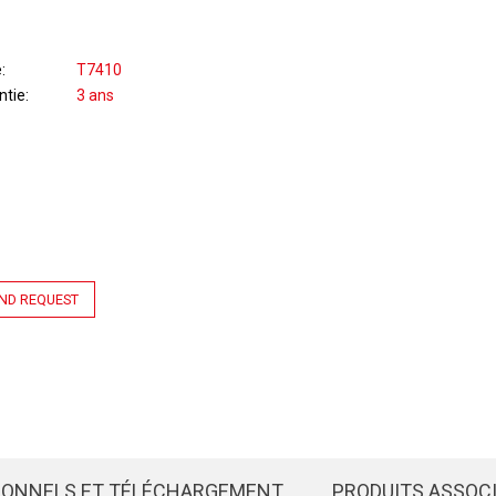
e
T7410
ntie
3 ans
ND REQUEST
IONNELS ET TÉLÉCHARGEMENT
PRODUITS ASSOC