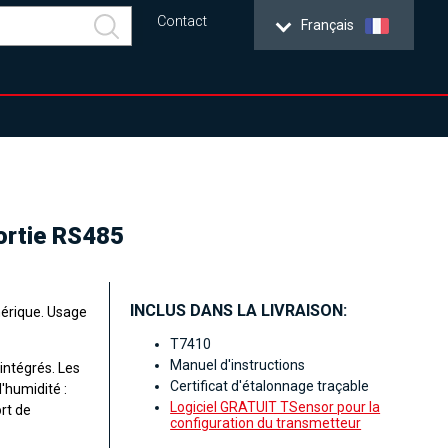
Contact
Français
sortie RS485
INCLUS DANS LA LIVRAISON:
érique. Usage
T7410
Manuel d'instructions
intégrés. Les
Certificat d'étalonnage traçable
'humidité :
Logiciel GRATUIT TSensor pour la
rt de
configuration du transmetteur