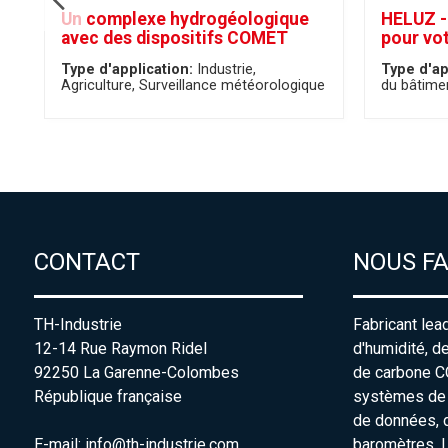
Un complexe hydrogéologique
HELUZ -
avec des dispositifs COMET
pour vo
Type d'application:
Industrie
Type d'ap
Agriculture
Surveillance météorologique
du bâtime
CONTACT
NOUS F
TH-Industrie
Fabricant lea
12-14 Rue Raymon Ridel
d'humidité, d
92250 La Garenne-Colombes
de carbone C
République française
systèmes de s
de données, 
E-mail:
info@th-industrie.com
baromètres. 