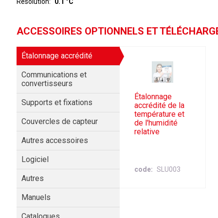
Résolution
0.1 °C
ACCESSOIRES OPTIONNELS ET TÉLÉCHAR
Étalonnage accrédité
Communications et
convertisseurs
Étalonnage
Supports et fixations
accrédité de la
température et
Couvercles de capteur
de l'humidité
relative
Autres accessoires
Logiciel
code
SLU003
Autres
Manuels
Catalogues