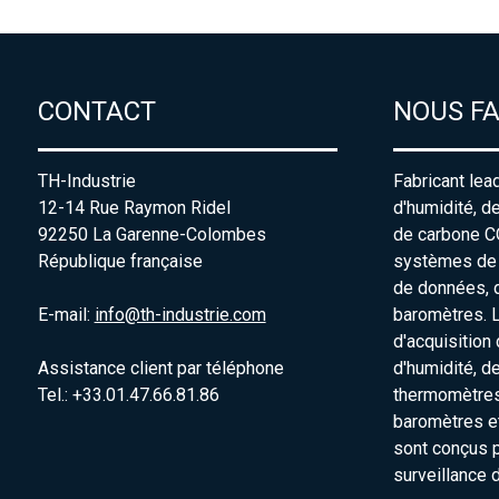
CONTACT
NOUS F
TH-Industrie
Fabricant lea
12-14 Rue Raymon Ridel
d'humidité, d
92250 La Garenne-Colombes
de carbone C
République française
systèmes de s
de données, 
E-mail:
info@th-industrie.com
baromètres. 
d'acquisition
Assistance client par téléphone
d'humidité, d
Tel.: +33.01.47.66.81.86
thermomètres
baromètres e
sont conçus p
surveillance 