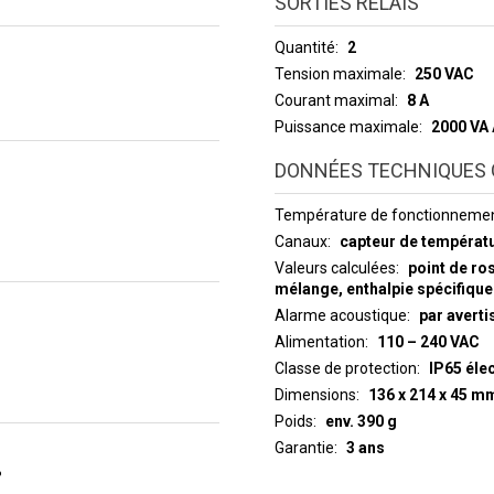
SORTIES RELAIS
Quantité
2
Tension maximale
250 VAC
Courant maximal
8 A
Puissance maximale
2000 VA
DONNÉES TECHNIQUES 
Température de fonctionneme
Canaux
capteur de températu
Valeurs calculées
point de ro
mélange, enthalpie spécifique
Alarme acoustique
par avert
Alimentation
110 – 240 VAC
Classe de protection
IP65 éle
Dimensions
136 x 214 x 45 m
Poids
env. 390 g
Garantie
3 ans
%