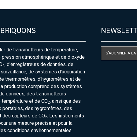
ABRIQUONS
NEWSLET
der de transmetteurs de température,
S'ABONNER À LA
e pression atmosphérique et de dioxyde
O
, d'enregistreurs de données, de
2
urveillance, de systèmes d'acquisition
de thermomètres, d'hygromètres et de
La production comprend des systèmes
 de données, des transmetteurs
e température et de CO
, ainsi que des
2
 portables, des hygromètres, des
t des capteurs de CO
. Les instruments
2
our une mesure précise et pour la
des conditions environnementales.