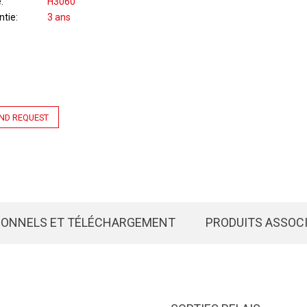
e
H3060
ntie
3 ans
ND REQUEST
IONNELS ET TÉLÉCHARGEMENT
PRODUITS ASSOC