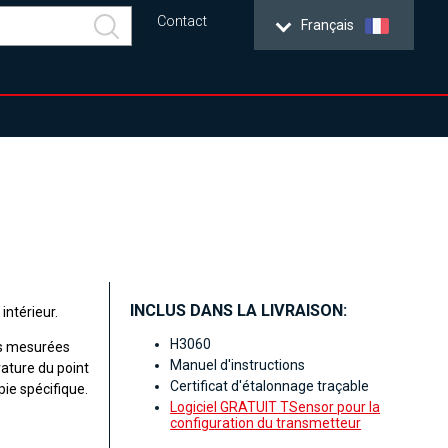
Contact
Français
INCLUS DANS LA LIVRAISON:
intérieur.
H3060
rs mesurées
Manuel d'instructions
rature du point
Certificat d'étalonnage traçable
ie spécifique.
Logiciel GRATUIT TSensor pour la
configuration du transmetteur