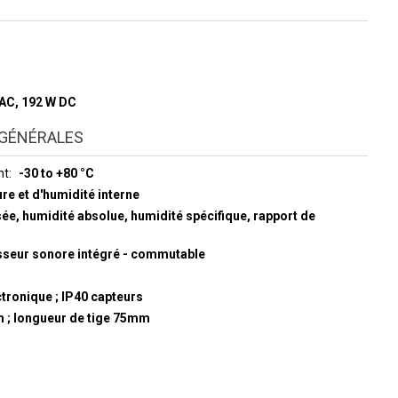
 AC, 192 W DC
GÉNÉRALES
nt
-30 to +80 °C
re et d'humidité interne
sée, humidité absolue, humidité spécifique, rapport de
isseur sonore intégré - commutable
ctronique ; IP40 capteurs
m ; longueur de tige 75mm