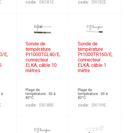
E
code
SN181E
code
SN182E
Sonde de
Sonde de
température
température
0/E,
Pt1000TGL40/E,
Pt1000TR160/E,
connecteur
connecteur
5
ELKA, câble 10
ELKA, câble 1
mètres
mètre
Plage de
Plage de
 à
température: -30 à
température: -30 à
80°C
80°C
E
code
SN188E
code
SN199E