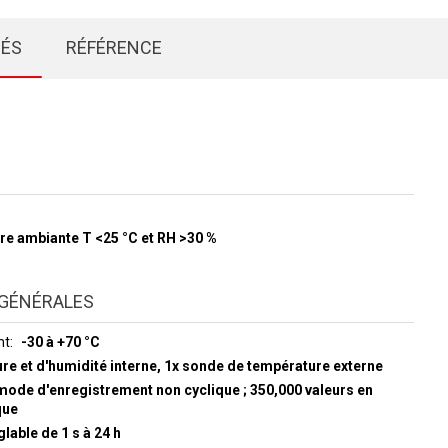
IÉS
RÉFÉRENCE
re ambiante T <25 °C et RH >30 %
GÉNÉRALES
nt
-30 à +70 °C
re et d'humidité interne, 1x sonde de température externe
mode d'enregistrement non cyclique ; 350,000 valeurs en
que
glable de 1 s à 24 h