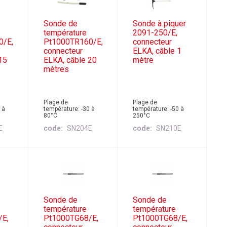
Sonde de
Sonde à piquer
température
2091-250/E,
0/E,
Pt1000TR160/E,
connecteur
connecteur
ELKA, câble 1
15
ELKA, câble 20
mètre
mètres
Plage de
Plage de
 à
température: -30 à
température: -50 à
80°C
250°C
E
code
SN204E
code
SN210E
Sonde de
Sonde de
température
température
/E,
Pt1000TG68/E,
Pt1000TG68/E,