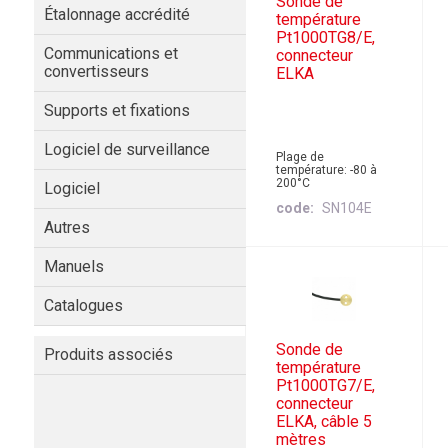
Sonde de
Étalonnage accrédité
température
Pt1000TG8/E,
Communications et
connecteur
convertisseurs
ELKA
Supports et fixations
Logiciel de surveillance
Plage de
température: -80 à
200°C
Logiciel
code
SN104E
Autres
Manuels
Catalogues
Sonde de
Produits associés
température
Pt1000TG7/E,
connecteur
ELKA, câble 5
mètres