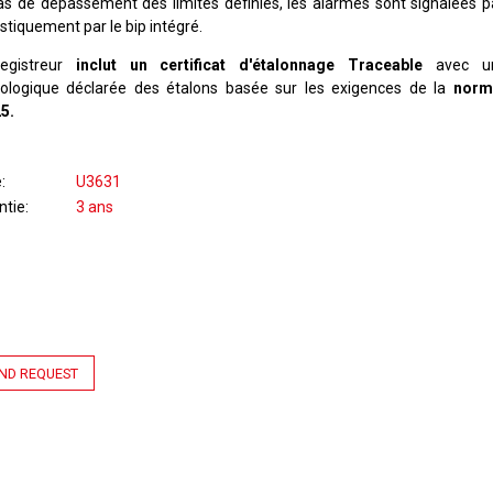
as de dépassement des limites définies, les alarmes sont signalées p
stiquement par le bip intégré.
registreur
inclut un certificat d'étalonnage Traceable
avec une
ologique déclarée des étalons basée sur les exigences de la
norm
5.
e
U3631
ntie
3 ans
ND REQUEST