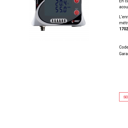
En c
acou
L'en
métr
1702
Cod
Gara
SE