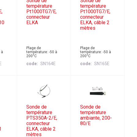
Sonde de
Sonde de
température
température
E,
Pt1000TG7/E,
Pt1000TG7/E,
connecteur
connecteur
10
ELKA
ELKA, câble 2
mètres
Plage de
Plage de
 à
température: -50 à
température: -50 à
200°C
200°C
E
code
SN164E
code
SN165E
Sonde de
Sonde de
température
température
PTS350A-2/E,
ambiante, 200-
connecteur
80/E
1
ELKA, câble 2
mètres