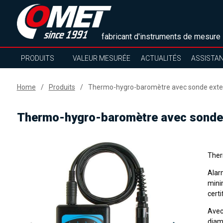
fabricant d'instruments de mesure
PRODUITS
VALEUR MESURÉE
ACTUALITÉS
ASSISTA
Home
Produits
Thermo-hygro-baromètre avec sonde exter
Thermo-hygro-baromètre avec sonde 
Ther
Ala
mini
certi
Avec
diam