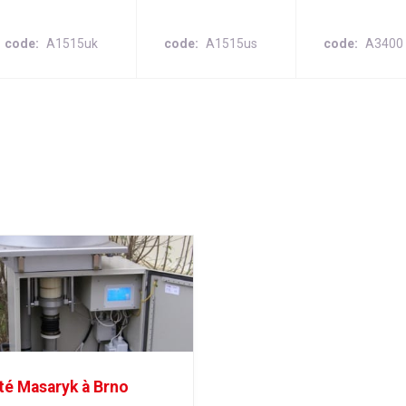
code
A1515uk
code
A1515us
code
A3400
té Masaryk à Brno