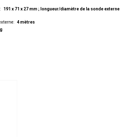
191 x 71 x 27 mm ; longueur/diamètre de la sonde externe
externe
4 mètres
 g
e