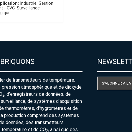
plication:
Industrie
Gestion
nt - CVC
Surveillance
gique
ABRIQUONS
NEWSLET
der de transmetteurs de température,
S'ABONNER À LA
e pression atmosphérique et de dioxyde
O
, d'enregistreurs de données, de
2
urveillance, de systèmes d'acquisition
de thermomètres, d'hygromètres et de
La production comprend des systèmes
 de données, des transmetteurs
e température et de CO
, ainsi que des
2