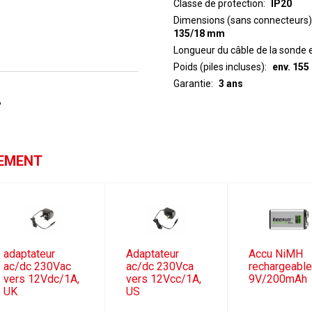
Classe de protection
IP20
Dimensions (sans connecteurs)
135/18 mm
Longueur du câble de la sonde 
Poids (piles incluses)
env. 155
Garantie
3 ans
%
GEMENT
adaptateur
Adaptateur
Accu NiMH
ac/dc 230Vac
ac/dc 230Vca
rechargeabl
vers 12Vdc/1A,
vers 12Vcc/1A,
9V/200mAh
UK
US