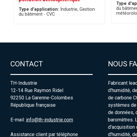
Type d'ap
du bâtime
Type d'application:
Industrie
Gestion
météorolo
du bâtiment - CVC
CONTACT
NOUS F
TH-Industrie
Fabricant lea
12-14 Rue Raymon Ridel
d'humidité, d
92250 La Garenne-Colombes
de carbone C
République française
systèmes de s
de données, 
E-mail:
info@th-industrie.com
baromètres. 
d'acquisition
Assistance client par téléphone
d'humidité, d