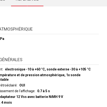
 ATMOSPHÉRIQUE
hPa
GÉNÉRALES
nt
électronique -10 à +60 °C, sonde externe -30 à +105 °C
empérature et de pression atmosphérique, 1x sonde
table
rétroéclairé
OUI
hissement de l'affichage
0.7 à 5 s
adaptateur 12 Vss avec batterie NiMH 9 V
. 4 mois