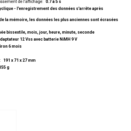
hissement de l'affichage
0.7 à 5 s
yclique - l'enregistrement des données s'arrête après
de la mémoire, les données les plus anciennes sont écrasées
ée bissextile, mois, jour, heure, minute, seconde
adaptateur 12 Vss avec batterie NiMH 9 V
iron 6 mois
191 x 71 x 27 mm
155 g