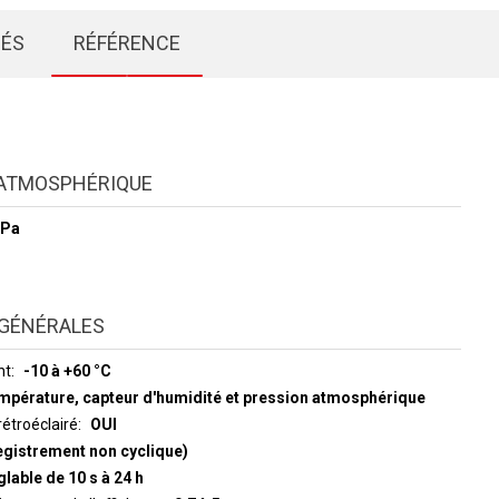
IÉS
RÉFÉRENCE
 ATMOSPHÉRIQUE
hPa
GÉNÉRALES
nt
-10 à +60 °C
empérature, capteur d'humidité et pression atmosphérique
rétroéclairé
OUI
egistrement non cyclique)
glable de 10 s à 24 h