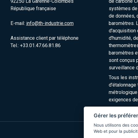
92250 La Garenne-Colombes
de carbone C
République française
systèmes de s
de données, 
E-mail:
info@th-industrie.com
baromètres. 
d'acquisition
Assistance client par téléphone
d'humidité, d
Tel.: +33.01.47.66.81.86
thermomètres
baromètres e
sont conçus p
surveillance 
Tous les inst
d'étalonnage t
métrologique
exigences de
Gérer les préfére
Nous utilisons des coo
Web et pour la publicit