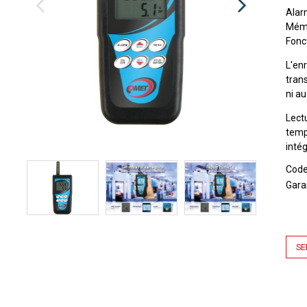
Alar
Mémo
Fonc
L'en
tran
ni a
Lect
temp
inté
Cod
Gara
SE