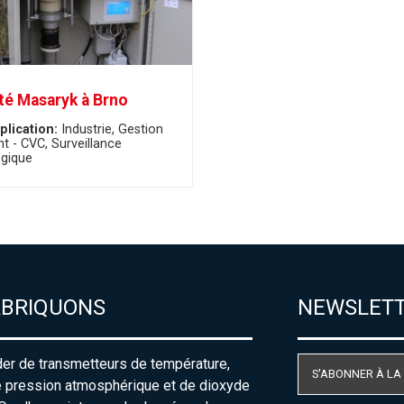
té Masaryk à Brno
plication:
Industrie
Gestion
nt - CVC
Surveillance
gique
ABRIQUONS
NEWSLET
der de transmetteurs de température,
S'ABONNER À LA
e pression atmosphérique et de dioxyde