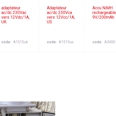
adaptateur
Adaptateur
Accu NiMH
ac/dc 230Vac
ac/dc 230Vca
rechargeabl
vers 12Vdc/1A,
vers 12Vcc/1A,
9V/200mAh
UK
US
code
A1515uk
code
A1515us
code
A3400