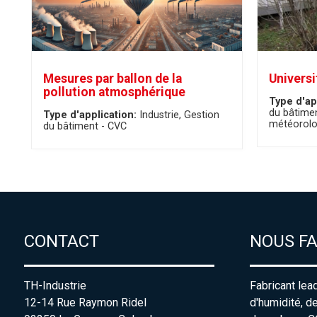
Mesures par ballon de la
Universi
pollution atmosphérique
Type d'ap
du bâtime
Type d'application:
Industrie
Gestion
météorolo
du bâtiment - CVC
CONTACT
NOUS F
TH-Industrie
Fabricant lea
12-14 Rue Raymon Ridel
d'humidité, d