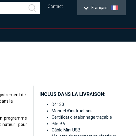
Contact
Français
INCLUS DANS LA LIVRAISON:
gistrement de
dans la
D4130
Manuel d'instructions
Certificat d'étalonnage traçable
 Un programme
Pile 9 V
dinateur pour
Câble Mini USB