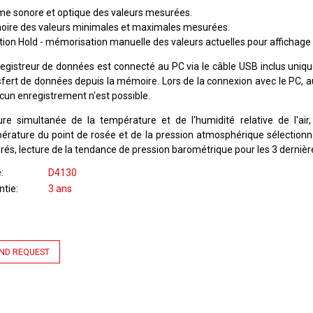
me sonore et optique des valeurs mesurées.
ire des valeurs minimales et maximales mesurées.
tion Hold - mémorisation manuelle des valeurs actuelles pour affichage u
registreur de données est connecté au PC via le câble USB inclus uniq
sfert de données depuis la mémoire. Lors de la connexion avec le PC,
ucun enregistrement n'est possible.
ure simultanée de la température et de l'humidité relative de l'air,
érature du point de rosée et de la pression atmosphérique sélectionn
grés, lecture de la tendance de pression barométrique pour les 3 dernièr
e
D4130
ntie
3 ans
ND REQUEST