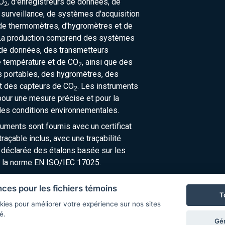
O
, d'enregistreurs de données, de
2
urveillance, de systèmes d'acquisition
de thermomètres, d'hygromètres et de
La production comprend des systèmes
 de données, des transmetteurs
e température et de CO
, ainsi que des
2
 portables, des hygromètres, des
t des capteurs de CO
. Les instruments
2
our une mesure précise et pour la
des conditions environnementales.
ruments sont fournis avec un certificat
raçable inclus, avec une traçabilité
 déclarée des étalons basée sur les
 la norme EN ISO/IEC 17025.
nces pour les fichiers témoins
T
kies pour améliorer votre expérience sur nos sites
é.
Gér