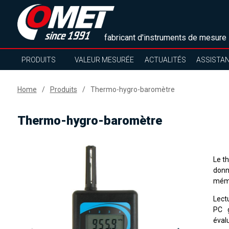
fabricant d'instruments de mesure
PRODUITS
VALEUR MESURÉE
ACTUALITÉS
ASSISTA
Home
Produits
Thermo-hygro-baromètre
Thermo-hygro-baromètre
Le t
donn
mémo
Lect
PC g
éval