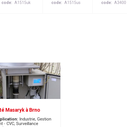
code
A1515uk
code
A1515us
code
A3400
té Masaryk à Brno
plication:
Industrie
Gestion
nt - CVC
Surveillance