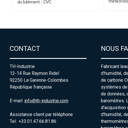
météorolo
du bâtiment - CVC
CONTACT
NOUS F
TH-Industrie
Fabricant lea
12-14 Rue Raymon Ridel
d'humidité, d
92250 La Garenne-Colombes
de carbone C
République française
systèmes de s
de données, 
E-mail:
info@th-industrie.com
baromètres. 
d'acquisition
Assistance client par téléphone
d'humidité, d
Tel.: +33.01.47.66.81.86
thermomètres