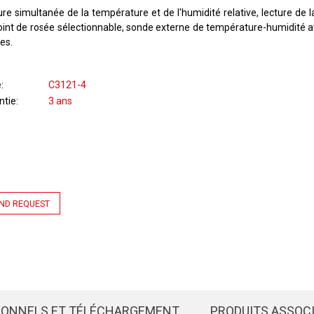
ure simultanée de la température et de l'humidité relative, lecture de 
oint de rosée sélectionnable, sonde externe de température-humidité a
es.
e
C3121-4
ntie
3 ans
ND REQUEST
IONNELS ET TÉLÉCHARGEMENT
PRODUITS ASSOC