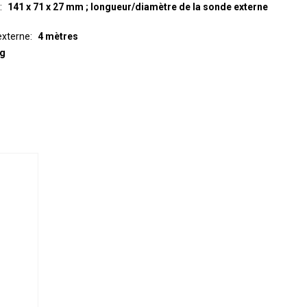
141 x 71 x 27 mm ; longueur/diamètre de la sonde externe
externe
4 mètres
 g
e