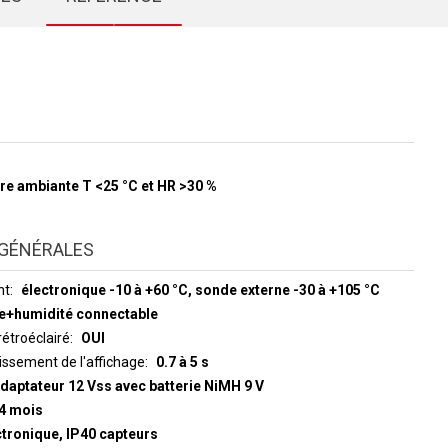
re ambiante T <25 °C et HR >30 %
GÉNÉRALES
nt
électronique -10 à +60 °C, sonde externe -30 à +105 °C
e+humidité connectable
rétroéclairé
OUI
ure et rafraîchissement de l'affichage
0.7 à 5 s
adaptateur 12 Vss avec batterie NiMH 9 V
 4 mois
ctronique, IP40 capteurs