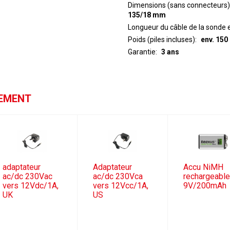
Dimensions (sans connecteurs)
135/18 mm
Longueur du câble de la sonde 
Poids (piles incluses)
env. 150
Garantie
3 ans
GEMENT
adaptateur
Adaptateur
Accu NiMH
ac/dc 230Vac
ac/dc 230Vca
rechargeabl
vers 12Vdc/1A,
vers 12Vcc/1A,
9V/200mAh
UK
US