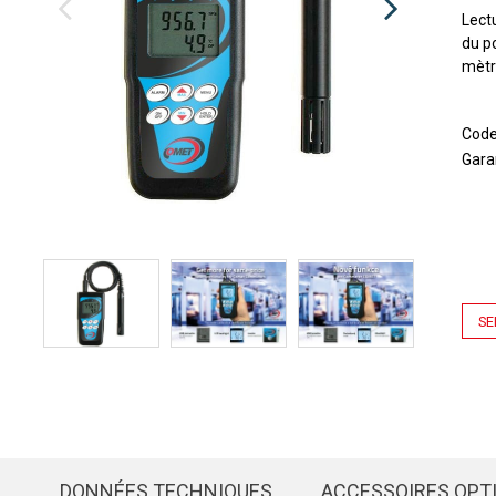
Lect
du p
mètr
Cod
Gara
SE
DONNÉES TECHNIQUES
ACCESSOIRES OPT