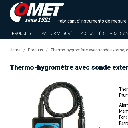
fabricant d'instruments de mesure
PRODUITS
VALEUR MESURÉE
ACTUALITÉS
ASSISTA
Home
Produits
Thermo-hygromètre avec sonde externe, c
Thermo-hygromètre avec sonde exter
Ther
l'hum
Alar
Mémo
Fonct
Rétr