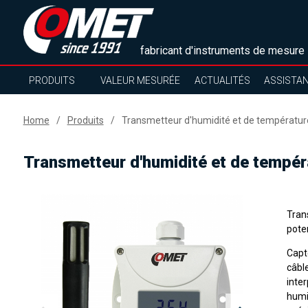
fabricant d'instruments de mesure
PRODUITS
VALEUR MESURÉE
ACTUALITÉS
ASSISTA
Home
Produits
Transmetteur d'humidité et de température
Transmetteur d'humidité et de tempér
Tran
poten
Capt
câbl
inte
humi