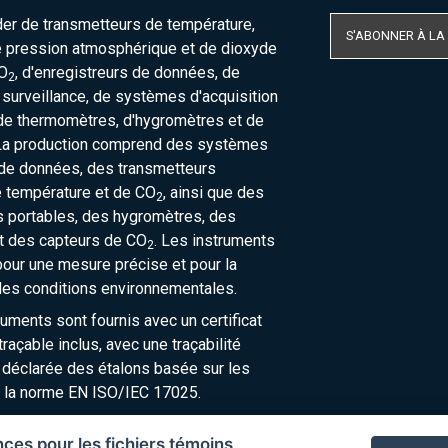
der de transmetteurs de température,
S'ABONNER À LA
e pression atmosphérique et de dioxyde
O
, d'enregistreurs de données, de
2
urveillance, de systèmes d'acquisition
de thermomètres, d'hygromètres et de
La production comprend des systèmes
 de données, des transmetteurs
e température et de CO
, ainsi que des
2
 portables, des hygromètres, des
t des capteurs de CO
. Les instruments
2
our une mesure précise et pour la
des conditions environnementales.
ruments sont fournis avec un certificat
raçable inclus, avec une traçabilité
 déclarée des étalons basée sur les
 la norme EN ISO/IEC 17025.
nces pour les fichiers témoins