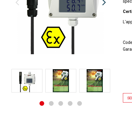
spéci
Cert
L'ap
Cod
Gara
SE