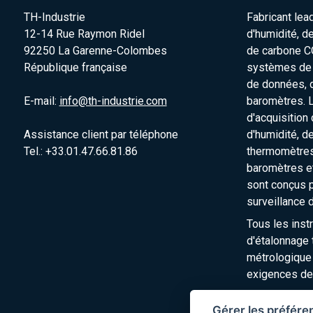
TH-Industrie
Fabricant lea
12-14 Rue Raymon Ridel
d'humidité, d
92250 La Garenne-Colombes
de carbone C
République française
systèmes de s
de données, 
E-mail:
info@th-industrie.com
baromètres. 
d'acquisition
Assistance client par téléphone
d'humidité, d
Tel.: +33.01.47.66.81.86
thermomètres
baromètres e
sont conçus p
surveillance 
Tous les inst
d'étalonnage t
métrologique
exigences de
Gérer les préfére