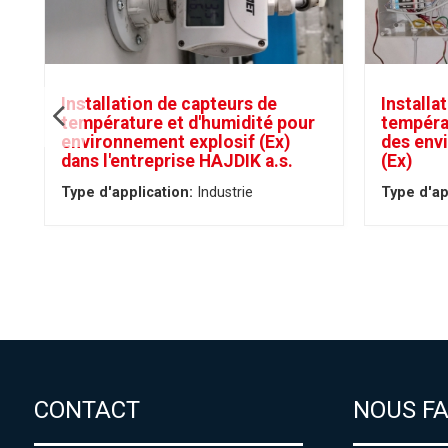
Installation de capteurs de
Installa
température et d'humidité pour
tempéra
environnement explosif (Ex)
des env
dans l'entreprise HAJDIK a.s.
(Ex)
Type d'application:
Industrie
Type d'ap
CONTACT
NOUS F