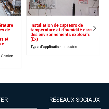
érature
Installation de capteurs de
es de
température et d'humidité dans
s
des environnements explosifs
es et
(Ex)
 et
Type d'application:
Industrie
Gestion
TER
RÉSEAUX SOCIAUX