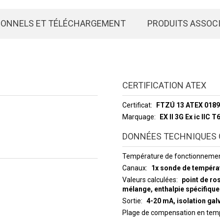
IONNELS ET TÉLÉCHARGEMENT
PRODUITS ASSOC
CERTIFICATION ATEX
Certificat
FTZÚ 13 ATEX 018
Marquage
EX ll 3G Ex ic llC T
DONNÉES TECHNIQUES 
Température de fonctionneme
Canaux
1x sonde de tempéra
Valeurs calculées
point de ro
mélange, enthalpie spécifique
Sortie
4-20 mA, isolation gal
Plage de compensation en temp