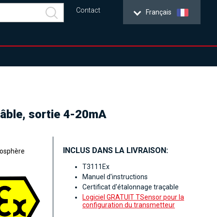
Contact
Français
câble, sortie 4-20mA
INCLUS DANS LA LIVRAISON:
mosphère
T3111Ex
Manuel d'instructions
Certificat d'étalonnage traçable
Logiciel GRATUIT TSensor pour la
configuration du transmetteur