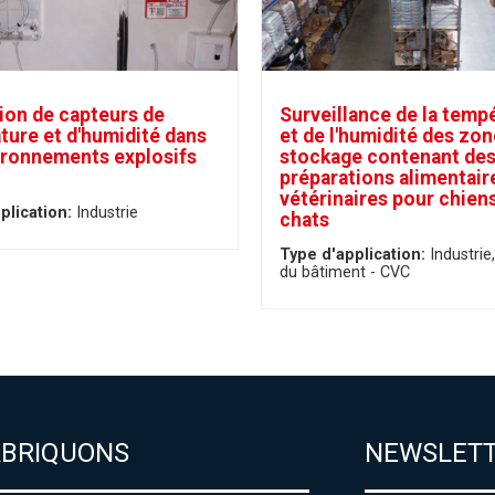
tion de capteurs de
Surveillance de la temp
ture et d'humidité dans
et de l'humidité des zon
ironnements explosifs
stockage contenant de
préparations alimentair
vétérinaires pour chiens
plication:
Industrie
chats
Type d'application:
Industrie
du bâtiment - CVC
ABRIQUONS
NEWSLET