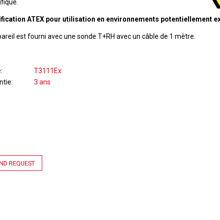
fique.
ification ATEX pour utilisation en environnements potentiellement ex
pareil est fourni avec une sonde T+RH avec un câble de 1 mètre.
e
T3111Ex
ntie
3 ans
ND REQUEST