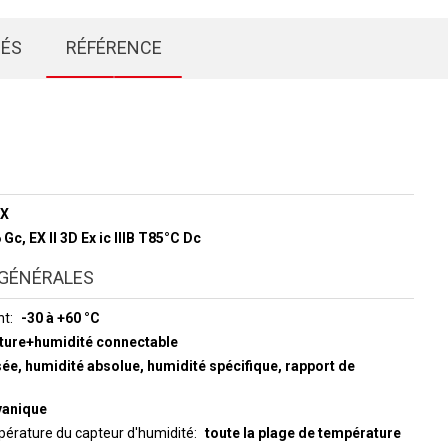
IÉS
RÉFÉRENCE
9X
6 Gc, EX ll 3D Ex ic lllB T85°C Dc
GÉNÉRALES
nt
-30 à +60 °C
ture+humidité connectable
sée, humidité absolue, humidité spécifique, rapport de
vanique
érature du capteur d'humidité
toute la plage de température