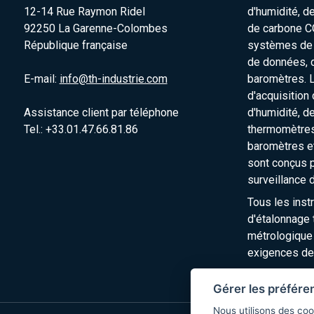
12-14 Rue Raymon Ridel
d'humidité, d
92250 La Garenne-Colombes
de carbone C
République française
systèmes de s
de données, 
E-mail:
info@th-industrie.com
baromètres. 
d'acquisition
Assistance client par téléphone
d'humidité, d
Tel.: +33.01.47.66.81.86
thermomètres
baromètres e
sont conçus p
surveillance 
Tous les inst
d'étalonnage t
métrologique
exigences de
Gérer les préfére
Nous utilisons des coo