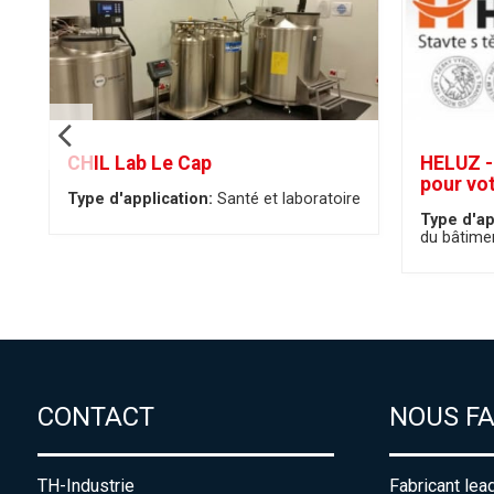
CHIL Lab Le Cap
HELUZ -
pour vo
Type d'application:
Santé et laboratoire
Type d'ap
du bâtime
CONTACT
NOUS F
TH-Industrie
Fabricant lea