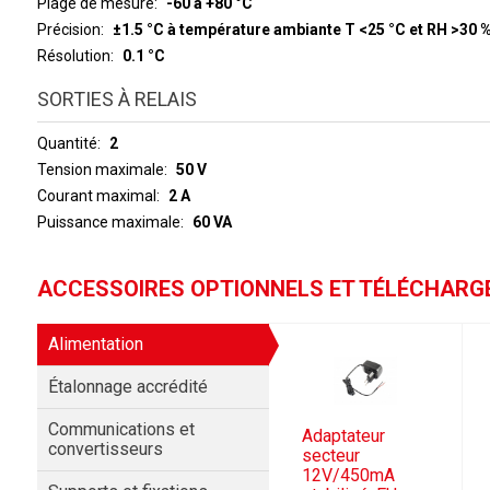
Plage de mesure
-60 à +80 °C
Précision
±1.5 °C à température ambiante T <25 °C et RH >30 
Résolution
0.1 °C
SORTIES À RELAIS
Quantité
2
Tension maximale
50 V
Courant maximal
2 A
Puissance maximale
60 VA
ACCESSOIRES OPTIONNELS ET TÉLÉCHAR
Alimentation
Étalonnage accrédité
Communications et
Adaptateur
convertisseurs
secteur
12V/450mA