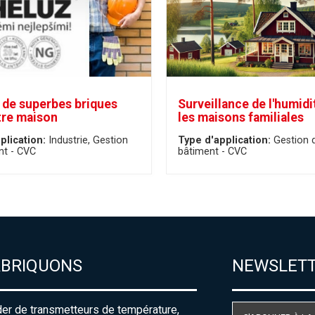
 de superbes briques
Surveillance de l'humidi
tre maison
les maisons familiales
plication:
Industrie
Gestion
Type d'application:
Gestion 
nt - CVC
bâtiment - CVC
ABRIQUONS
NEWSLET
der de transmetteurs de température,