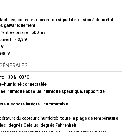
tact sec, collecteur ouvert ou signal de tension à deux états.
ées galvaniquement.
l'entrée binaire
500 ms
ouvert
< 3,3 V
 V
 +30 V
GÉNÉRALES
nt
-30 à +80 °C
e+humidité connectable
sée, humidité absolue, humidité spécifique, rapport de
isseur sonore intégré - commutable
érature du capteur d'humidité
toute la plage de température
les
degrés Celsius, degrés Fahrenheit