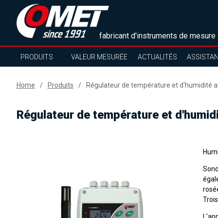
fabricant d'instruments de mesure
PRODUITS
VALEUR MESURÉE
ACTUALITÉS
ASSISTA
Home
Produits
Régulateur de température et d'humidité a
Régulateur de température et d'humid
Humid
Sond
égal
rosé
Trois
L'ap