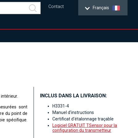
Contact
Français
INCLUS DANS LA LIVRAISON:
intérieur.
H3331-4
mesurées sont
Manuel d'instructions
re du point de
Certificat d'étalonnage traçable
ie spécifique.
Logiciel GRATUIT TSensor pour la
configuration du transmetteur