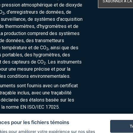
S'ABONNER À LA
e pression atmosphérique et de dioxyde
O
, d'enregistreurs de données, de
2
urveillance, de systèmes d'acquisition
de thermomètres, d'hygromètres et de
La production comprend des systèmes
 de données, des transmetteurs
e température et de CO
, ainsi que des
2
 portables, des hygromètres, des
t des capteurs de CO
. Les instruments
2
our une mesure précise et pour la
des conditions environnementales.
ruments sont fournis avec un certificat
raçable inclus, avec une traçabilité
 déclarée des étalons basée sur les
 la norme EN ISO/IEC 17025.
nces pour les fichiers témoins
T
kies pour améliorer votre expérience sur nos sites