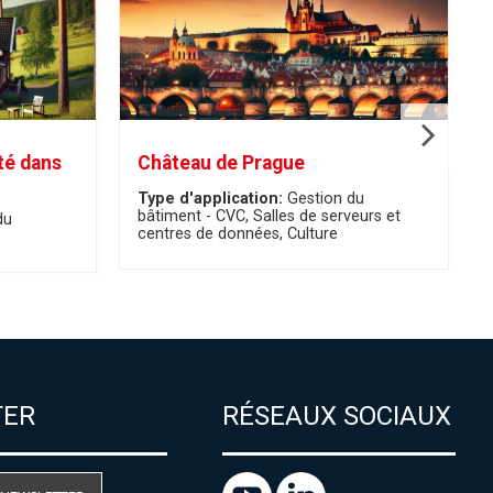
té dans
Château de Prague
Type d'application:
Gestion du
bâtiment - CVC
Salles de serveurs et
du
centres de données
Culture
TER
RÉSEAUX SOCIAUX