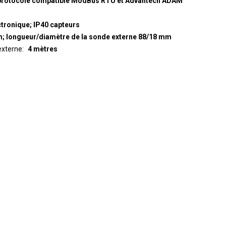
protocole compatible ModBus RTU et Advantech ADAM
ctronique; IP40 capteurs
m; longueur/diamètre de la sonde externe 88/18 mm
externe
4 mètres