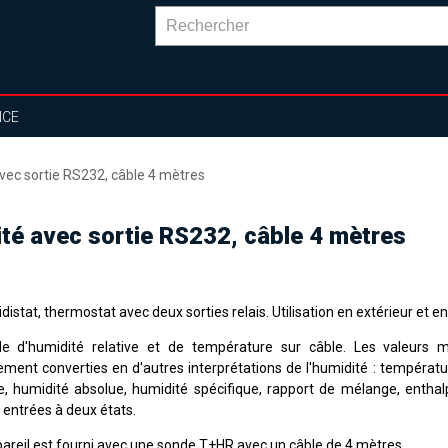
NCE
vec sortie RS232, câble 4 mètres
ité avec sortie RS232, câble 4 mètres
istat, thermostat avec deux sorties relais. Utilisation en extérieur et en 
e d'humidité relative et de température sur câble. Les valeurs 
ement converties en d'autres interprétations de l'humidité : températu
e, humidité absolue, humidité spécifique, rapport de mélange, enthalp
 entrées à deux états.
pareil est fourni avec une sonde T+HR avec un câble de 4 mètres.