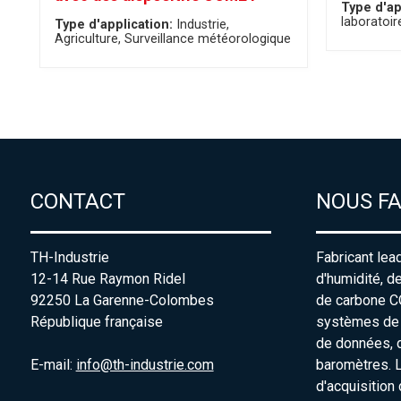
Type d'ap
laboratoir
Type d'application:
Industrie
Agriculture
Surveillance météorologique
CONTACT
NOUS F
TH-Industrie
Fabricant lea
12-14 Rue Raymon Ridel
d'humidité, d
92250 La Garenne-Colombes
de carbone C
République française
systèmes de s
de données, 
E-mail:
info@th-industrie.com
baromètres. 
d'acquisition