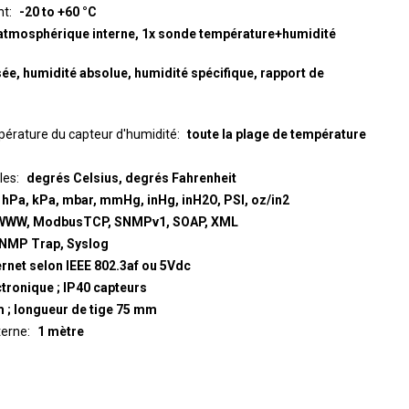
nt
-20 to +60 °C
 atmosphérique interne, 1x sonde température+humidité
sée, humidité absolue, humidité spécifique, rapport de
érature du capteur d'humidité
toute la plage de température
les
degrés Celsius, degrés Fahrenheit
hPa, kPa, mbar, mmHg, inHg, inH2O, PSI, oz/in2
WWW, ModbusTCP, SNMPv1, SOAP, XML
SNMP Trap, Syslog
rnet selon IEEE 802.3af ou 5Vdc
ctronique ; IP40 capteurs
m ; longueur de tige 75 mm
terne
1 mètre