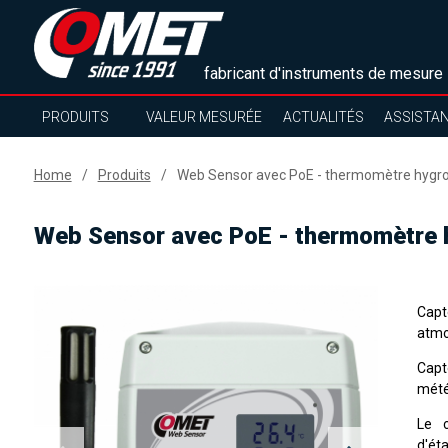
fabricant d'instruments de mesure
PRODUITS
VALEUR MESURÉE
ACTUALITÉS
ASSISTA
Home
Produits
Web Sensor avec PoE - thermomètre hygrom
Web Sensor avec PoE - thermomètre h
Capt
atmo
Capt
mété
Le c
d'ét