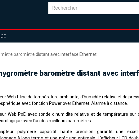
NCE
ètre baromètre distant avec interface Ethernet
ygromètre baromètre distant avec interf
eur Web t-line de température ambiante, d'humidité relative et de pres
sphérique avec fonction Power over Ethernet. Alarme à distance.
eur Web PoE avec sonde d'humidité relative et de température sur 
orologique avec l'un des meilleurs baromètres.
apteur polymère capacitif haute précision garantit une excelle
alonnage à long terme et une précision optimale. L'afficheur LCD doubl