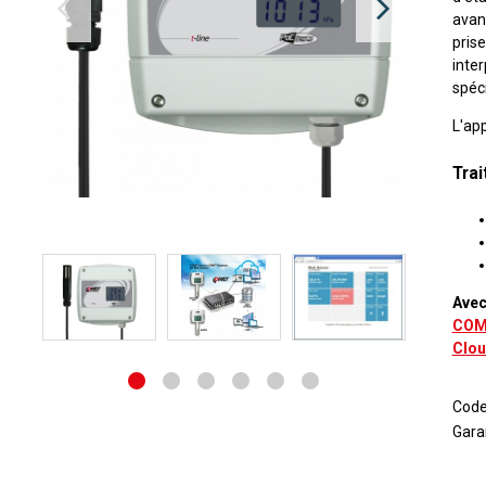
avan
pris
inte
spéci
L'ap
Tra
Avec
COM
Clo
Cod
Gara