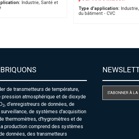
plication:
Industrie
Santé et
e
Type d'application:
Industrie
du bâtiment - CVC
ABRIQUONS
NEWSLET
der de transmetteurs de température,
S'ABONNER À LA
e pression atmosphérique et de dioxyde
O
, d'enregistreurs de données, de
2
urveillance, de systèmes d'acquisition
de thermomètres, d'hygromètres et de
La production comprend des systèmes
 de données, des transmetteurs