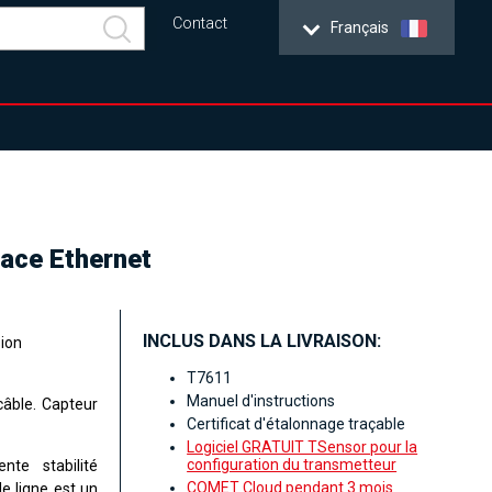
Contact
Français
ace Ethernet
INCLUS DANS LA LIVRAISON:
sion
T7611
Manuel d'instructions
câble. Capteur
Certificat d'étalonnage traçable
Logiciel GRATUIT TSensor pour la
configuration du transmetteur
nte stabilité
COMET Cloud pendant 3 mois
e ligne est un