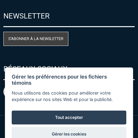
NEWSLETTER
S'ABONNER À LA NEWSLETTER
RÉSEAUX SOCIAUX
Gérer les préférences pour les fichiers
témoins
Nous utilisons des cookies pour améliorer votre
expérience sur nos sites Web et pour la publicité.
Tout accepter
© Copyright 2026 COMET SYSTEM, s.r.o. | Webdesign
Gérer les cookies
by
Spaneco