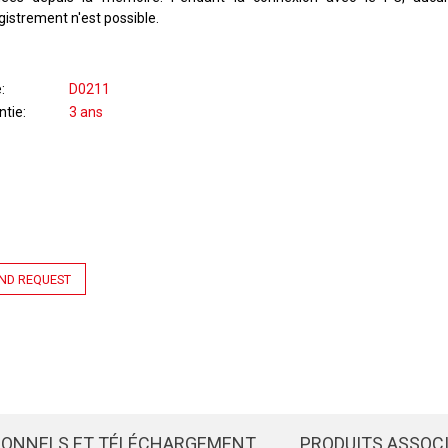
gistrement n'est possible.
e
D0211
ntie
3 ans
ND REQUEST
IONNELS ET TÉLÉCHARGEMENT
PRODUITS ASSOC