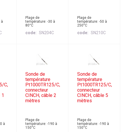
Plage de
Plage de
 à
température: -30 à
température: -50 à
80°C
250°C
C
code
SN204C
code
SN210C
Sonde de
Sonde de
température
température
5/C,
Pt1000TR125/C,
Pt1000TR125/C,
connecteur
connecteur
 1
CINCH, câble 2
CINCH, câble 5
mètres
mètres
Plage de
Plage de
90 à
température: -190 à
température: -190 à
150°C
150°C