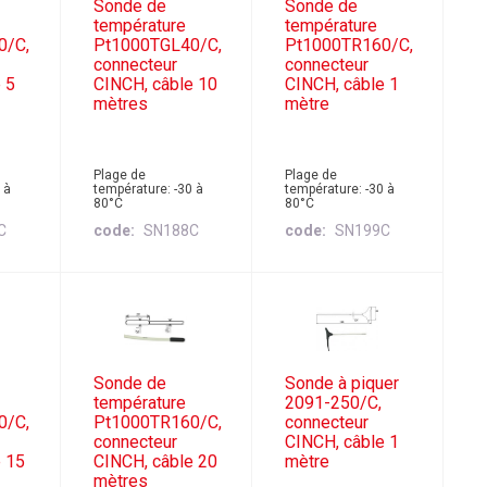
Sonde de
Sonde de
température
température
0/C,
Pt1000TGL40/C,
Pt1000TR160/C,
connecteur
connecteur
 5
CINCH, câble 10
CINCH, câble 1
mètres
mètre
Plage de
Plage de
 à
température: -30 à
température: -30 à
80°C
80°C
C
code
SN188C
code
SN199C
Sonde de
Sonde à piquer
température
2091-250/C,
0/C,
Pt1000TR160/C,
connecteur
connecteur
CINCH, câble 1
e 15
CINCH, câble 20
mètre
mètres