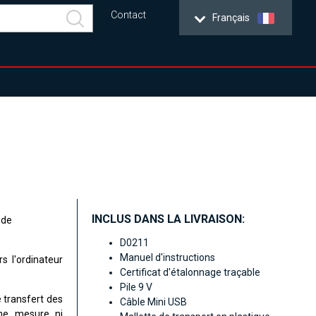
Contact
Français
INCLUS DANS LA LIVRAISON:
 de
D0211
Manuel d'instructions
s l'ordinateur
Certificat d'étalonnage traçable
Pile 9 V
 transfert des
Câble Mini USB
ne mesure ni