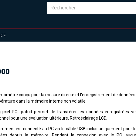
NCE
000
momètre conçu pour la mesure directe et l'enregistrement de données
érature dans la mémoire interne non volatile.
ogiciel PC gratuit permet de transférer les données enregistrées ver
onnel pour une évaluation ultérieure. Rétroéclairage LCD.
strument est connecté au PC via le câble USB inclus uniquement pour le
ées depuis la mémoire. Pendant la connexion avec le PC, aucu