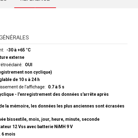
GÉNÉRALES
nt
-30 à +65 °C
ture externe
rétroéclairé
OUI
egistrement non cyclique)
glable de 10 s à 24 h
ure et rafraîchissement de l'affichage
0.7 à 5 s
yclique - l'enregistrement des données s'arrête après
de la mémoire, les données les plus anciennes sont écrasées
ée bissextile, mois, jour, heure, minute, seconde
tateur 12 Vss avec batterie NiMH 9 V
. 6 mois