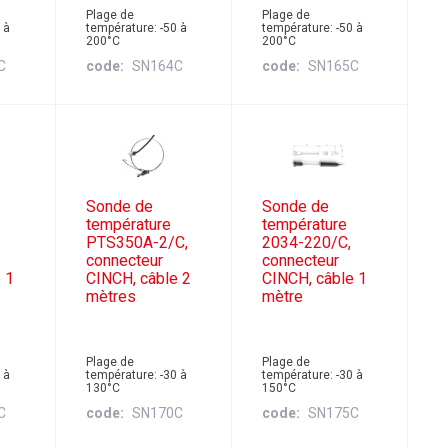
Plage de
Plage de
 à
température: -50 à
température: -50 à
200°C
200°C
C
code
SN164C
code
SN165C
Sonde de
Sonde de
température
température
PTS350A-2/C,
2034-220/C,
connecteur
connecteur
 1
CINCH, câble 2
CINCH, câble 1
mètres
mètre
Plage de
Plage de
 à
température: -30 à
température: -30 à
130°C
150°C
C
code
SN170C
code
SN175C