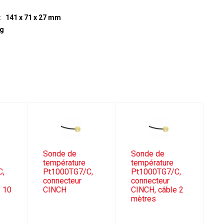
141 x 71 x 27 mm
 g
Sonde de
Sonde de
température
température
C,
Pt1000TG7/C,
Pt1000TG7/C,
connecteur
connecteur
e 10
CINCH
CINCH, câble 2
mètres