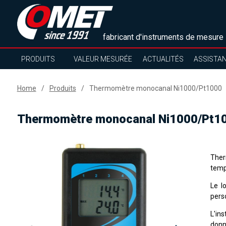
fabricant d'instruments de mesure
PRODUITS
VALEUR MESURÉE
ACTUALITÉS
ASSISTA
Home
Produits
Thermomètre monocanal Ni1000/Pt1000
Thermomètre monocanal Ni1000/Pt1
Ther
temp
Le l
pers
L'in
donn