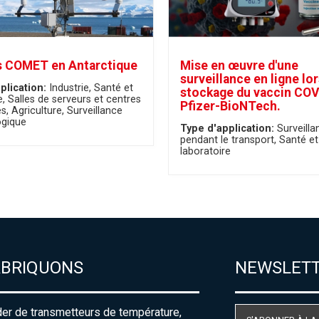
 COMET en Antarctique
Mise en œuvre d'une
surveillance en ligne lo
plication:
Industrie
Santé et
stockage du vaccin COV
e
Salles de serveurs et centres
Pfizer-BioNTech.
es
Agriculture
Surveillance
gique
Type d'application:
Surveilla
pendant le transport
Santé et
laboratoire
ABRIQUONS
NEWSLET
der de transmetteurs de température,