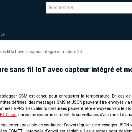
NCE
ns fil IoT avec capteur intégré et modem 2G
re sans fil IoT avec capteur intégré et 
atalogger GSM est conçu pour enregistrer la température. En cas d
limites définies, des messages SMS et JSON peuvent être envoyés via
onnées GPRS. Les valeurs mesurées peuvent être envoyées vers le sto
ET Cloud
, qui est un système complet de surveillance, d'alarme et d'an
st également possible de configurer l'envoi régulier de messages JSON v
ées COMET, l'intervalle d'envoi est réglable. Les alarmes sont égale