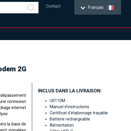
Contact
Français
modem 2G
INCLUS DANS LA LIVRAISON:
e dépassement
U0110M
 une connexion
Manuel d'instructions
ckage internet
Certificat d'étalonnage traçable
alyse
.
Batterie rechargeable
ers la base de
Alimentation
ment signalées