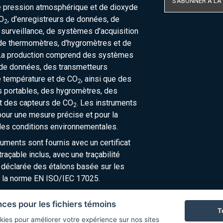
S'ABONNER À LA
e pression atmosphérique et de dioxyde
O
, d'enregistreurs de données, de
2
urveillance, de systèmes d'acquisition
de thermomètres, d'hygromètres et de
La production comprend des systèmes
 de données, des transmetteurs
e température et de CO
, ainsi que des
2
 portables, des hygromètres, des
t des capteurs de CO
. Les instruments
2
our une mesure précise et pour la
des conditions environnementales.
ruments sont fournis avec un certificat
raçable inclus, avec une traçabilité
 déclarée des étalons basée sur les
 la norme EN ISO/IEC 17025.
nces pour les fichiers témoins
T
kies pour améliorer votre expérience sur nos sites