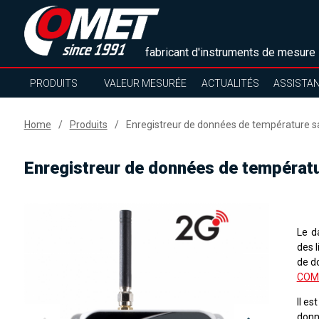
fabricant d'instruments de mesure
PRODUITS
VALEUR MESURÉE
ACTUALITÉS
ASSISTA
Home
Produits
Enregistreur de données de température sa
Enregistreur de données de températu
Le d
des 
de d
COM
Il e
donn