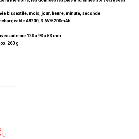
de la mémoire, les données les plus anciennes sont écrasées
ée bissextile, mois, jour, heure, minute, seconde
 rechargeable A8200, 3.6V/5200mAh
 avec antenne 120 x 93 x 53 mm
ox. 260 g
s
« U