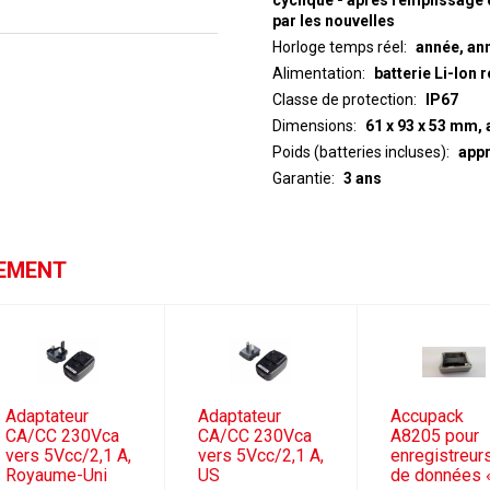
cyclique - après remplissage 
par les nouvelles
Horloge temps réel
année, ann
Alimentation
batterie Li-Ion
Classe de protection
IP67
Dimensions
61 x 93 x 53 mm,
Poids (batteries incluses)
appr
Garantie
3 ans
GEMENT
Adaptateur
Adaptateur
Accupack
CA/CC 230Vca
CA/CC 230Vca
A8205 pour
vers 5Vcc/2,1 A,
vers 5Vcc/2,1 A,
enregistreur
Royaume-Uni
US
de données 