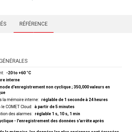
IÉS
RÉFÉRENCE
GÉNÉRALES
nt
-20 to +60 °C
re interne
mode d'enregistrement non cyclique ; 350,000 valeurs en
que
ns la mémoire interne
réglable de 1 seconde à 24 heures
rs le COMET Cloud
à partir de 5 minutes
ation des alarmes
réglable 1 s, 10 s, 1 min
yclique - l'enregistrement des données s'arrête après