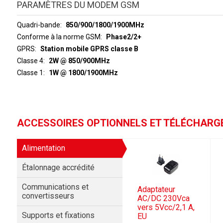
PARAMÈTRES DU MODEM GSM
Quadri-bande
850/900/1800/1900MHz
Conforme à la norme GSM
Phase2/2+
GPRS
Station mobile GPRS classe B
Classe 4
2W @ 850/900MHz
Classe 1
1W @ 1800/1900MHz
ACCESSOIRES OPTIONNELS ET TÉLÉCHAR
Alimentation
Étalonnage accrédité
Communications et
Adaptateur
convertisseurs
AC/DC 230Vca
vers 5Vcc/2,1 A,
Supports et fixations
EU