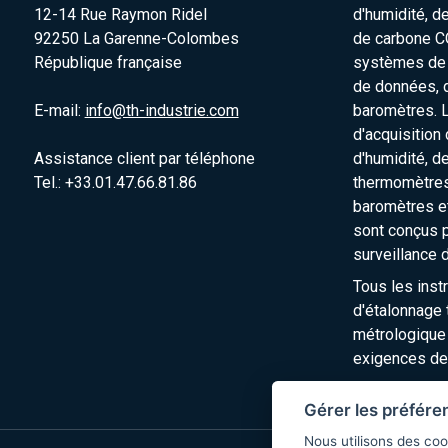
12-14 Rue Raymon Ridel
d'humidité, d
92250 La Garenne-Colombes
de carbone C
République française
systèmes de s
de données, 
E-mail:
info@th-industrie.com
baromètres. 
d'acquisition
Assistance client par téléphone
d'humidité, d
Tel.: +33.01.47.66.81.86
thermomètres
baromètres e
sont conçus p
surveillance 
Tous les inst
d'étalonnage t
métrologique
exigences de
Gérer les préfére
Nous utilisons des coo