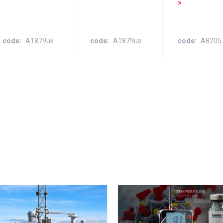
»
code
A1879uk
code
A1879us
code
A8205