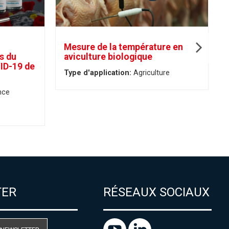
Mesure de la température en
rs du
aviculture biologique
ID-19 de
Type d'application:
Agriculture
nce
TER
RÉSEAUX SOCIAUX