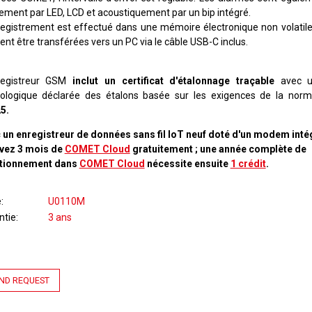
lement par LED, LCD et acoustiquement par un bip intégré.
registrement est effectué dans une mémoire électronique non volatil
nt être transférées vers un PC via le câble USB-C inclus.
registreur GSM
inclut un certificat d'étalonnage traçable
avec un
ologique déclarée des étalons basée sur les exigences de la no
5.
 un enregistreur de données sans fil IoT neuf doté d'un modem inté
vez 3 mois de
COMET Cloud
gratuitement ; une année complète de
tionnement dans
COMET Cloud
nécessite ensuite
1 crédit
.
e
U0110M
ntie
3 ans
ND REQUEST