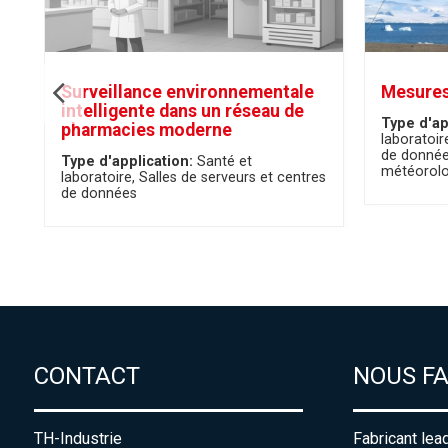
Surveillance environnementale
Mesures
intelligente dans un réseau de
Type d'ap
pharmacies moderne
laboratoir
de donné
Type d'application:
Santé et
météorolo
laboratoire
Salles de serveurs et centres
de données
CONTACT
NOUS F
TH-Industrie
Fabricant lea