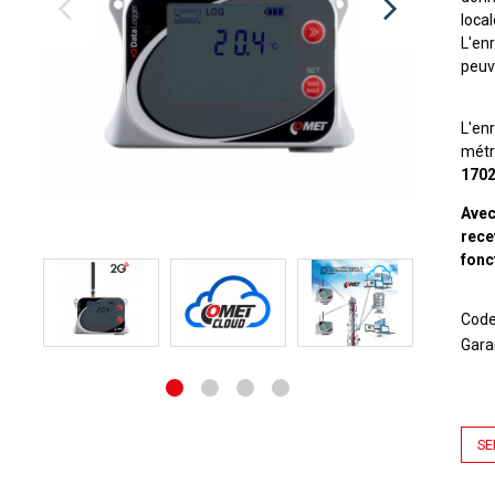
loca
L'en
peuve
L'en
métr
1702
Avec
rece
fonc
Cod
Gara
SE