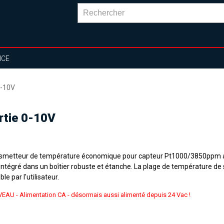
NCE
0-10V
rtie 0-10V
smetteur de température économique pour capteur Pt1000/3850ppm av
intégré dans un boîtier robuste et étanche. La plage de température de 
ble par l'utilisateur.
EAU -
Alimentation CA - désormais aussi alimenté depuis
24 Vac !