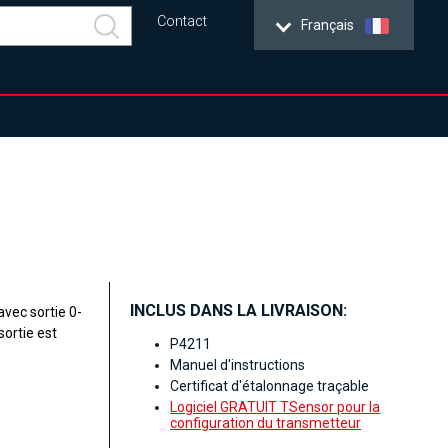
Contact
Français
INCLUS DANS LA LIVRAISON:
ec sortie 0-
sortie est
P4211
Manuel d'instructions
Certificat d'étalonnage traçable
Logiciel GRATUIT TSensor pour la
configuration du transmetteur