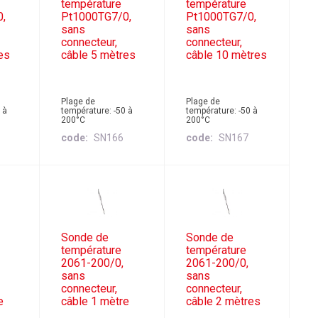
température
température
0,
Pt1000TG7/0,
Pt1000TG7/0,
sans
sans
connecteur,
connecteur,
es
câble 5 mètres
câble 10 mètres
Plage de
Plage de
 à
température: -50 à
température: -50 à
200°C
200°C
code
SN166
code
SN167
Sonde de
Sonde de
température
température
2061-200/0,
2061-200/0,
sans
sans
connecteur,
connecteur,
e
câble 1 mètre
câble 2 mètres