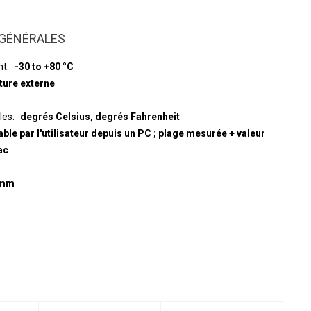
GÉNÉRALES
nt
-30 to +80 °C
ture externe
les
degrés Celsius, degrés Fahrenheit
able par l'utilisateur depuis un PC ; plage mesurée + valeur
ac
5 mm