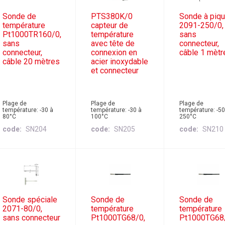
Sonde de
PTS380K/0
Sonde à piqu
température
capteur de
2091-250/0,
Pt1000TR160/0,
température
sans
sans
avec tête de
connecteur,
connecteur,
connexion en
câble 1 mètr
câble 20 mètres
acier inoxydable
et connecteur
Plage de
Plage de
Plage de
température: -30 à
température: -30 à
température: -50
80°C
100°C
250°C
code
SN204
code
SN205
code
SN210
Sonde spéciale
Sonde de
Sonde de
2071-80/0,
température
température
sans connecteur
Pt1000TG68/0,
Pt1000TG68