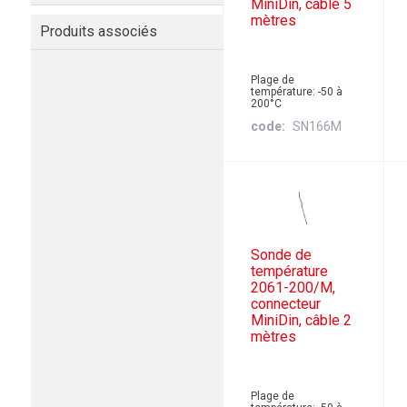
MiniDin, câble 5
mètres
Produits associés
Plage de
température: -50 à
200°C
code
SN166M
Sonde de
température
2061-200/M,
connecteur
MiniDin, câble 2
mètres
Plage de