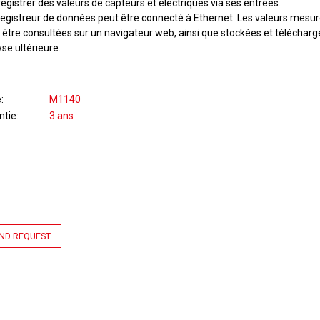
egistrer des valeurs de capteurs et électriques via ses entrées.
registreur de données peut être connecté à Ethernet. Les valeurs mesu
s être consultées sur un navigateur web, ainsi que stockées et téléchar
se ultérieure.
e
M1140
ntie
3 ans
ND REQUEST