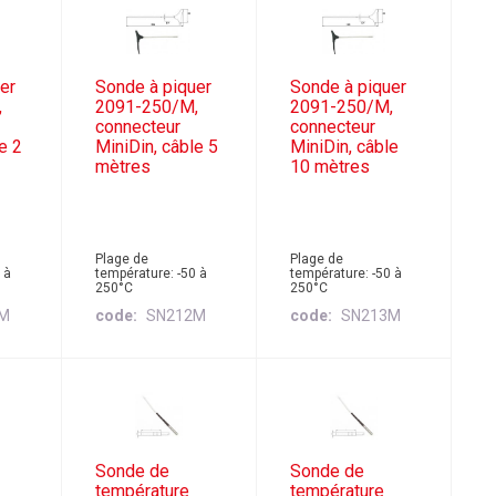
er
Sonde à piquer
Sonde à piquer
,
2091-250/M,
2091-250/M,
connecteur
connecteur
e 2
MiniDin, câble 5
MiniDin, câble
mètres
10 mètres
Plage de
Plage de
 à
température: -50 à
température: -50 à
250°C
250°C
1M
code
SN212M
code
SN213M
Sonde de
Sonde de
température
température