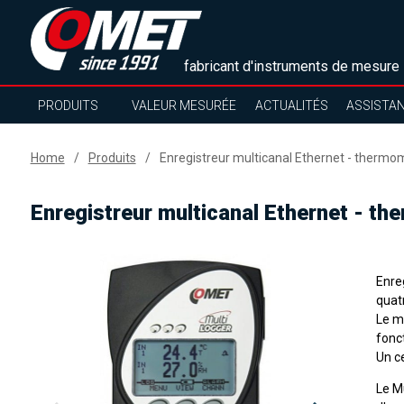
fabricant d'instruments de mesure
PRODUITS
VALEUR MESURÉE
ACTUALITÉS
ASSISTA
Home
Produits
Enregistreur multicanal Ethernet - thermo
Enregistreur multicanal Ethernet - t
Enre
quat
Le m
fonc
Un c
Le M