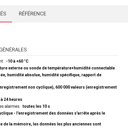
IÉS
RÉFÉRENCE
GÉNÉRALES
nt
-10 à +60 °C
ture externe ou sonde de température+humidité connectable
sée, humidité absolue, humidité spécifique, rapport de
enregistrement non cyclique), 600 000 valeurs (enregistrement
 à 24 heures
des alarmes
toutes les 10 s
yclique - l'enregistrement des données s'arrête après le
ge de la mémoire, les données les plus anciennes sont