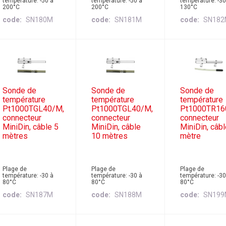
température: -50 à
température: -50 à
température: -30
200°C
200°C
130°C
code
SN180M
code
SN181M
code
SN18
Sonde de
Sonde de
Sonde de
température
température
température
Pt1000TGL40/M,
Pt1000TGL40/M,
Pt1000TR16
connecteur
connecteur
connecteur
MiniDin, câble 5
MiniDin, câble
MiniDin, câbl
mètres
10 mètres
mètre
Plage de
Plage de
Plage de
température: -30 à
température: -30 à
température: -30
80°C
80°C
80°C
code
SN187M
code
SN188M
code
SN19