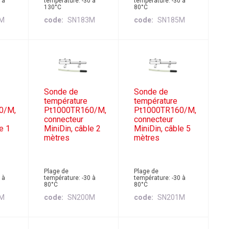
 à
température: -30 à
température: -30 à
130°C
80°C
2M
code
SN183M
code
SN185M
Sonde de
Sonde de
température
température
0/M,
Pt1000TR160/M,
Pt1000TR160/M,
connecteur
connecteur
e 1
MiniDin, câble 2
MiniDin, câble 5
mètres
mètres
Plage de
Plage de
 à
température: -30 à
température: -30 à
80°C
80°C
9M
code
SN200M
code
SN201M