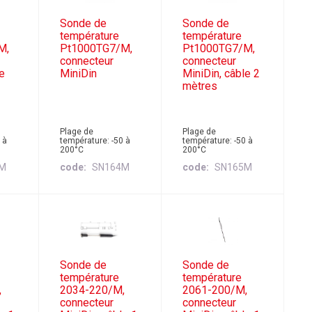
Sonde de
Sonde de
température
température
M,
Pt1000TG7/M,
Pt1000TG7/M,
connecteur
connecteur
le
MiniDin
MiniDin, câble 2
mètres
Plage de
Plage de
 à
température: -50 à
température: -50 à
200°C
200°C
3M
code
SN164M
code
SN165M
Sonde de
Sonde de
température
température
,
2034-220/M,
2061-200/M,
connecteur
connecteur