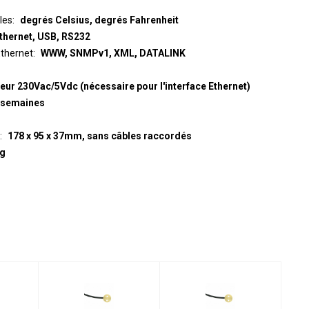
les
degrés Celsius, degrés Fahrenheit
thernet, USB, RS232
thernet
WWW, SNMPv1, XML, DATALINK
eur 230Vac/5Vdc (nécessaire pour l'interface Ethernet)
4 semaines
178 x 95 x 37mm, sans câbles raccordés
 g