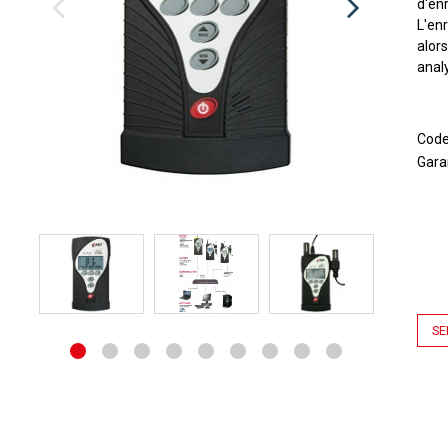
d'enr
L'en
alor
analy
Cod
Gara
SE