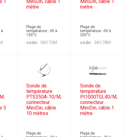
e 1
MiniDin, câble 1
MiniDin, câble 1
mètre
mètre
Plage de
Plage de
 à
température: -30 à
température: -50 à
150°C
200°C
9M
code
SN175M
code
SN178M
Sonde de
Sonde de
température
température
M,
PTS350A-10/M,
Pt1000TGL40/M,
connecteur
connecteur
e 5
MiniDin, câble
MiniDin, câble 1
10 mètres
mètre
Plage de
Plage de