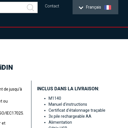
Contact
Français
iDIN
INCLUS DANS LA LIVRAISON:
t de jusqu'à
M1140
et ou
Manuel d'instructions
Certificat d'étalonnage traçable
ISO/IEC17025.
3x pile rechargeable AA
Alimentation
 et