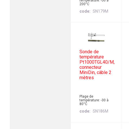
température: -50 à
200°C
code
SN179M
Sonde de
température
Pt1000TGL40/M,
connecteur
MiniDin, câble 2
mètres
Plage de
température: -30 à
80°C
code
SN186M